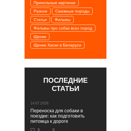
Прикольные картинки
Разное
Смежные породы
Статьи
Фильмы
Фильмы про собак всех пород
Щенки
Щенки Хаски в Беларуси
ПОСЛЕДНИЕ
СТАТЬИ
14.07.2026
Переноска для собаки в
поездке: как подготовить
питомца к дороге
0
0