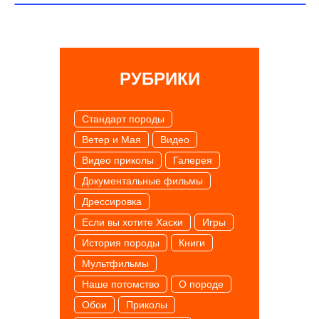
РУБРИКИ
Cтандарт породы
Ветер и Мая
Видео
Видео приколы
Галерея
Документальные фильмы
Дрессировка
Если вы хотите Хаски
Игры
История породы
Книги
Мультфильмы
Наше потомство
О породе
Обои
Приколы