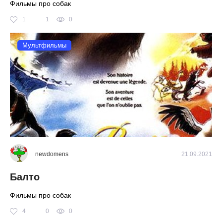
Фильмы про собак
1
1
0
Мультфильмы
newdomens
21.09.2021
Балто
Фильмы про собак
4
0
0