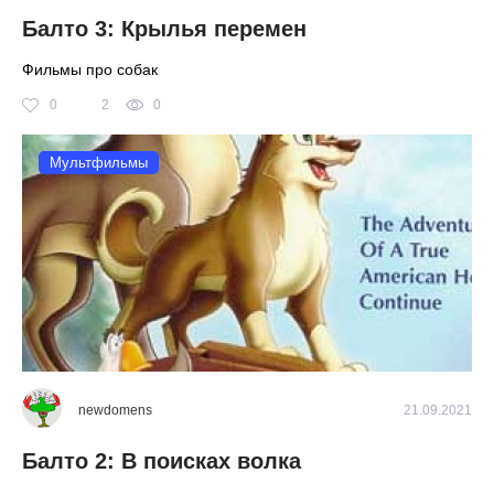
Балто 3: Крылья перемен
Фильмы про собак
0
2
0
Мультфильмы
newdomens
21.09.2021
Балто 2: В поисках волка