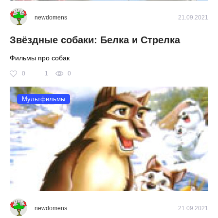
newdomens
21.09.2021
Звёздные собаки: Белка и Стрелка
Фильмы про собак
0
1
0
Мультфильмы
newdomens
21.09.2021