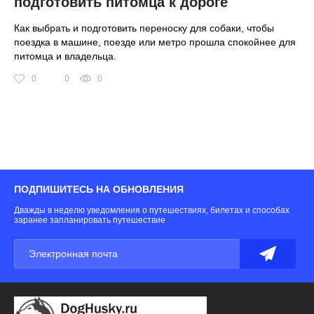
о
подготовить питомца к дороге
б
Как выбрать и подготовить переноску для собаки, чтобы
Ro
поездка в машине, поезде или метро прошла спокойнее для
мо
питомца и владельца.
ра
на
0
0
0
ра
пр
бе
ПОДПИШИТЕСЬ НА ОБНОВЛЕНИЯ
Дважды в неделю уведомления о путешествиях, билетах и способах
заранее запланировать путешествие