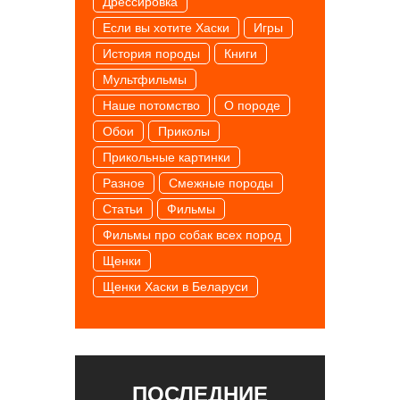
Дрессировка
Если вы хотите Хаски
Игры
История породы
Книги
Мультфильмы
Наше потомство
О породе
Обои
Приколы
Прикольные картинки
Разное
Смежные породы
Статьи
Фильмы
Фильмы про собак всех пород
Щенки
Щенки Хаски в Беларуси
ПОСЛЕДНИЕ