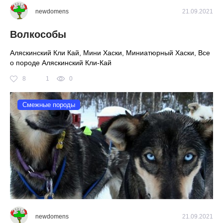
newdomens
21.09.2021
Волкособы
Аляскинский Кли Кай, Мини Хаски, Миниатюрный Хаски, Все
о породе Аляскинский Кли-Кай
8
1
0
Смежные породы
newdomens
21.09.2021