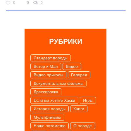
0
0
0
РУБРИКИ
Cтандарт породы
Ветер и Мая
Видео
Видео приколы
Галерея
Документальные фильмы
Дрессировка
Если вы хотите Хаски
Игры
История породы
Книги
Мультфильмы
Наше потомство
О породе