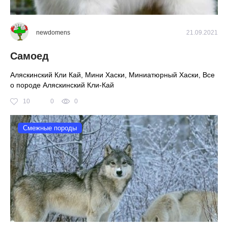
newdomens
21.09.2021
Самоед
Аляскинский Кли Кай, Мини Хаски, Миниатюрный Хаски, Все
о породе Аляскинский Кли-Кай
10
0
0
Смежные породы