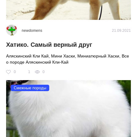
newdomens
21.09.2021
Хатико. Самый верный друг
Аляскинский Кли Кай, Мини Хаски, Миниатюрный Хаски, Все
о породе Аляскинский Кли-Кай
0
1
0
Смежные породы