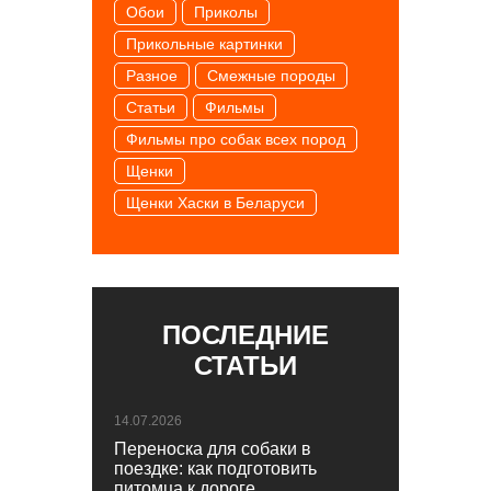
Обои
Приколы
Прикольные картинки
Разное
Смежные породы
Статьи
Фильмы
Фильмы про собак всех пород
Щенки
Щенки Хаски в Беларуси
ПОСЛЕДНИЕ
СТАТЬИ
14.07.2026
Переноска для собаки в
поездке: как подготовить
питомца к дороге