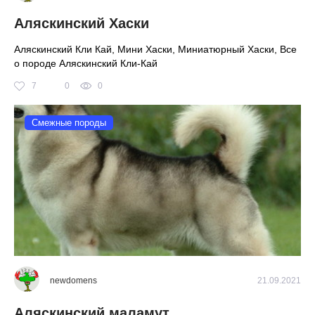
Аляскинский Хаски
Аляскинский Кли Кай, Мини Хаски, Миниатюрный Хаски, Все
о породе Аляскинский Кли-Кай
7
0
0
Смежные породы
newdomens
21.09.2021
Аляскинский маламут