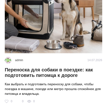
2026
admin
14.07.2026
Переноска для собаки в поездке: как
К
о
подготовить питомца к дороге
б
Как выбрать и подготовить переноску для собаки, чтобы
Ro
поездка в машине, поезде или метро прошла спокойнее для
мо
питомца и владельца.
ра
на
0
0
0
ра