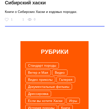
Сибирский хаски
Книги о Сибирских Хаски и ездовых породах.
1
1
0
РУБРИКИ
Cтандарт породы
Ветер и Мая
Видео
Видео приколы
Галерея
Документальные фильмы
Дрессировка
Если вы хотите Хаски
Игры
История породы
Книги