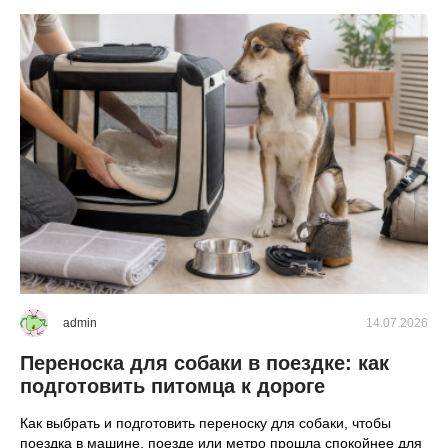
2026
admin
14.07.2026
Переноска для собаки в поездке: как
К
о
подготовить питомца к дороге
б
Как выбрать и подготовить переноску для собаки, чтобы
Ro
поездка в машине, поезде или метро прошла спокойнее для
мо