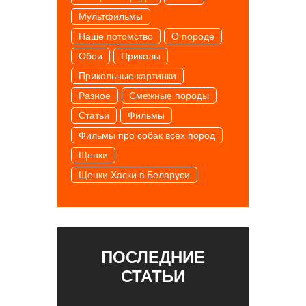
Мультфильмы
Наше потомство
О породе
Обои
Приколы
Прикольные картинки
Разное
Смежные породы
Статьи
Фильмы
Фильмы про собак всех пород
Щенки
Щенки Хаски в Беларуси
ПОСЛЕДНИЕ
СТАТЬИ