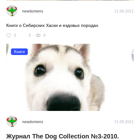
newdomens
21.09.2021
Книги о Сибирских Хаски и ездовых породах.
0
0
0
Книги
newdomens
21.09.2021
Журнал The Dog Collection №3-2010.