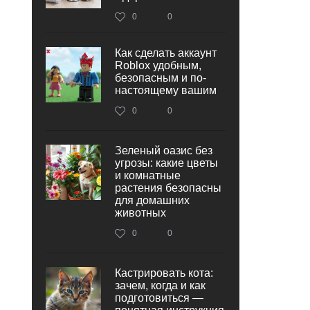
0
0
Как сделать аккаунт
Roblox удобным,
безопасным и по-
настоящему вашим
0
0
Зеленый оазис без
угрозы: какие цветы
и комнатные
растения безопасны
для домашних
животных
0
0
Кастрировать кота:
зачем, когда и как
подготовиться —