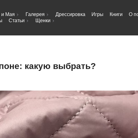
 и Мая
Галерея
Дрессировка
Игры
Книги
О п
ы
Статьи
Щенки
епоне: какую выбрать?