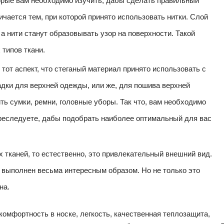
орые вам необходимо изучить, дабы сделать правильный
чается тем, при которой принято использовать нитки. Слой
а нити станут образовывать узор на поверхности. Такой
 типов ткани.
 тот аспект, что стеганый материал принято использовать с
адки для верхней одежды, или же, для пошива верхней
ть сумки, ремни, головные уборы. Так что, вам необходимо
преследуете, дабы подобрать наиболее оптимальный для вас
х тканей, то естественно, это привлекательный внешний вид.
ь выполнен весьма интересным образом. Но не только это
на.
 комфортность в носке, легкость, качественная теплозащита,