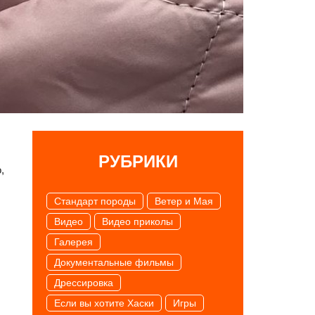
РУБРИКИ
,
Cтандарт породы
Ветер и Мая
Видео
Видео приколы
Галерея
Документальные фильмы
Дрессировка
Если вы хотите Хаски
Игры