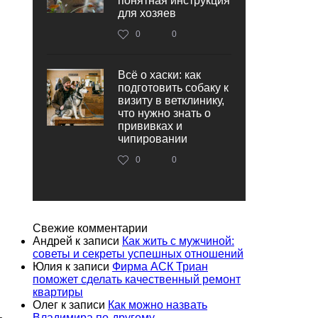
понятная инструкция
для хозяев
0
0
Всё о хаски: как
подготовить собаку к
визиту в ветклинику,
что нужно знать о
прививках и
чипировании
0
0
Свежие комментарии
Андрей
к записи
Как жить с мужчиной:
советы и секреты успешных отношений
Юлия
к записи
Фирма АСК Триан
поможет сделать качественный ремонт
квартиры
Олег
к записи
Как можно назвать
Владимира по-другому