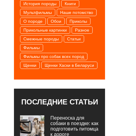
История породы
Книги
Мультфильмы
Наше потомство
О породе
Обои
Приколы
Прикольные картинки
Разное
Смежные породы
Статьи
Фильмы
Фильмы про собак всех пород
Щенки
Щенки Хаски в Беларуси
ПОСЛЕДНИЕ СТАТЬИ
Переноска для
собаки в поездке: как
подготовить питомца
к дороге