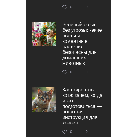
0
0
Зеленый оазис
без угрозы: какие
цветы и
комнатные
растения
безопасны для
домашних
животных
0
0
Кастрировать
кота: зачем, когда
и как
подготовиться —
понятная
инструкция для
хозяев
0
0