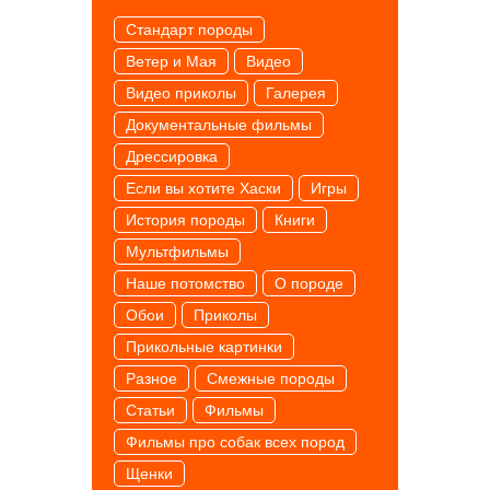
Cтандарт породы
Ветер и Мая
Видео
Видео приколы
Галерея
Документальные фильмы
Дрессировка
Если вы хотите Хаски
Игры
История породы
Книги
Мультфильмы
Наше потомство
О породе
Обои
Приколы
Прикольные картинки
Разное
Смежные породы
Статьи
Фильмы
Фильмы про собак всех пород
Щенки