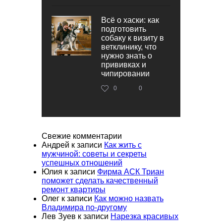
Всё о хаски: как
подготовить
собаку к визиту в
ветклинику, что
нужно знать о
прививках и
чипировании
0
0
Свежие комментарии
Андрей
к записи
Как жить с
мужчиной: советы и секреты
успешных отношений
Юлия
к записи
Фирма АСК Триан
поможет сделать качественный
ремонт квартиры
Олег
к записи
Как можно назвать
Владимира по-другому
Лев Зуев
к записи
Нарезка красивых