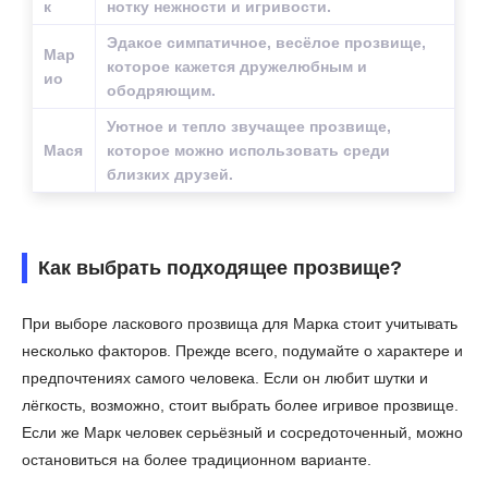
к
нотку нежности и игривости.
Эдакое симпатичное, весёлое прозвище,
Мар
которое кажется дружелюбным и
ио
ободряющим.
Уютное и тепло звучащее прозвище,
Мася
которое можно использовать среди
близких друзей.
Как выбрать подходящее прозвище?
При выборе ласкового прозвища для Марка стоит учитывать
несколько факторов. Прежде всего, подумайте о характере и
предпочтениях самого человека. Если он любит шутки и
лёгкость, возможно, стоит выбрать более игривое прозвище.
Если же Марк человек серьёзный и сосредоточенный, можно
остановиться на более традиционном варианте.