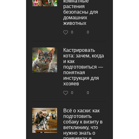
комнатные
растения
безопасны для
домашних
животных
0
0
Кастрировать
кота: зачем, когда
и как
подготовиться —
понятная
инструкция для
хозяев
0
0
Всё о хаски: как
подготовить
собаку к визиту в
ветклинику, что
нужно знать о
прививках и