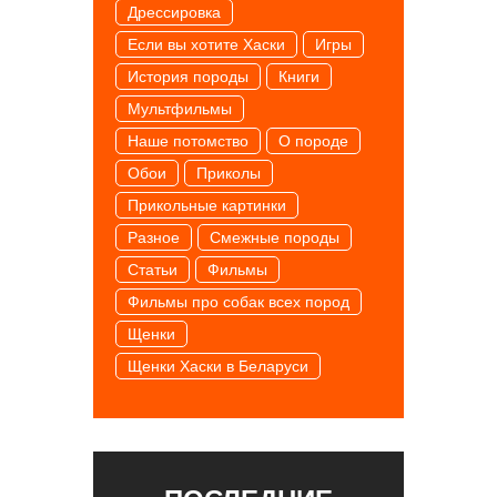
Дрессировка
Если вы хотите Хаски
Игры
История породы
Книги
Мультфильмы
Наше потомство
О породе
Обои
Приколы
Прикольные картинки
Разное
Смежные породы
Статьи
Фильмы
Фильмы про собак всех пород
Щенки
Щенки Хаски в Беларуси