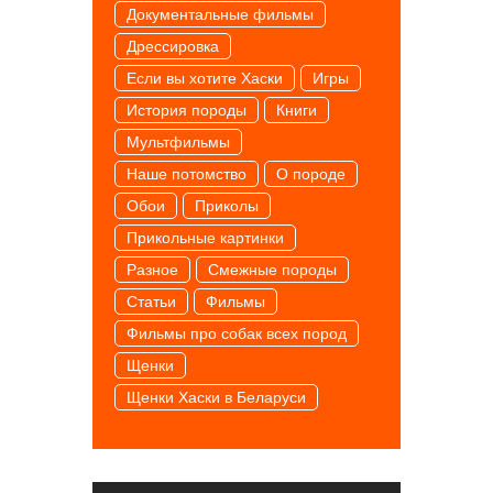
Документальные фильмы
Дрессировка
Если вы хотите Хаски
Игры
История породы
Книги
Мультфильмы
Наше потомство
О породе
Обои
Приколы
Прикольные картинки
Разное
Смежные породы
Статьи
Фильмы
Фильмы про собак всех пород
Щенки
Щенки Хаски в Беларуси