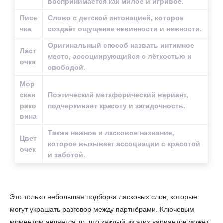
воспринимается как милое и игривое.
Писе
Слово с детской интонацией, которое
чка
создаёт ощущение невинности и нежности.
Оригинальный способ назвать интимное
Ласт
место, ассоциирующийся с лёгкостью и
очка
свободой.
Мор
ская
Поэтический метафорический вариант,
рако
подчеркивает красоту и загадочность.
вина
Также нежное и ласковое название,
Цвет
которое вызывает ассоциации с красотой
очек
и заботой.
Это только небольшая подборка ласковых слов, которые
могут украшать разговор между партнёрами. Ключевым
моментом является то, что каждый из этих вариантов может