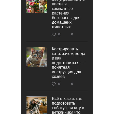
цветы и
комнатные
растения
безопасны для
домашних
животных
0
0
Кастрировать
кота: зачем, когда
и как
подготовиться —
понятная
инструкция для
хозяев
0
0
Всё о хаски: как
подготовить
собаку к визиту в
ветклинику, что