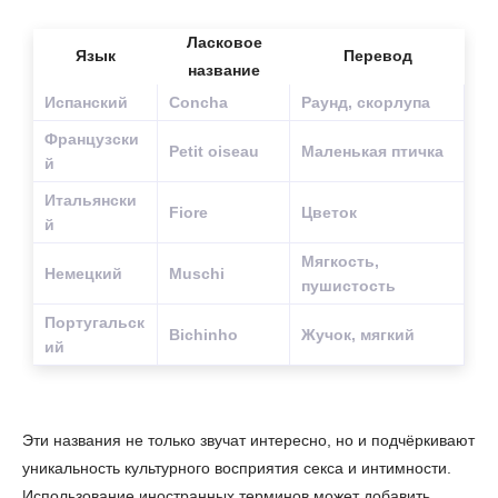
Ласковое
Язык
Перевод
название
Испанский
Concha
Раунд, скорлупа
Французски
Petit oiseau
Маленькая птичка
й
Итальянски
Fiore
Цветок
й
Мягкость,
Немецкий
Muschi
пушистость
Португальск
Bichinho
Жучок, мягкий
ий
Эти названия не только звучат интересно, но и подчёркивают
уникальность культурного восприятия секса и интимности.
Использование иностранных терминов может добавить