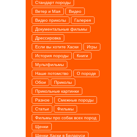
Cтандарт породы
Ветер и Мая
Видео
Видео приколы
Галерея
Документальные фильмы
Дрессировка
Если вы хотите Хаски
Игры
История породы
Книги
Мультфильмы
Наше потомство
О породе
Обои
Приколы
Прикольные картинки
Разное
Смежные породы
Статьи
Фильмы
Фильмы про собак всех пород
Щенки
Щенки Хаски в Беларуси