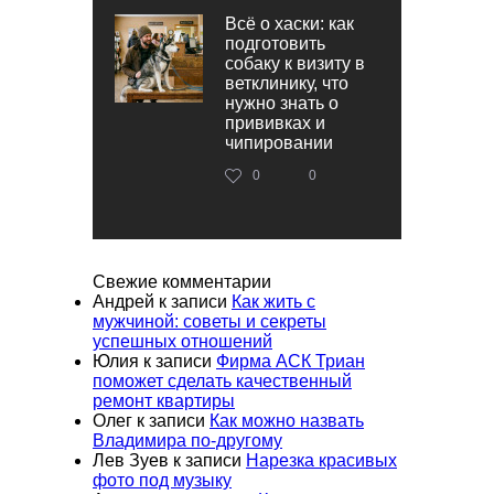
Всё о хаски: как
подготовить
собаку к визиту в
ветклинику, что
нужно знать о
прививках и
чипировании
0
0
Свежие комментарии
Андрей
к записи
Как жить с
мужчиной: советы и секреты
успешных отношений
Юлия
к записи
Фирма АСК Триан
поможет сделать качественный
ремонт квартиры
Олег
к записи
Как можно назвать
Владимира по-другому
Лев Зуев
к записи
Нарезка красивых
фото под музыку