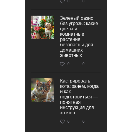
0
0
Зеленый оазис
без угрозы: какие
цветы и
комнатные
растения
безопасны для
домашних
животных
0
0
Кастрировать
кота: зачем, когда
и как
подготовиться —
понятная
инструкция для
хозяев
0
0