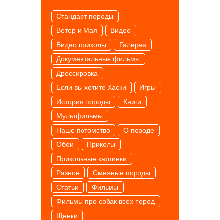
Cтандарт породы
Ветер и Мая
Видео
Видео приколы
Галерея
Документальные фильмы
Дрессировка
Если вы хотите Хаски
Игры
История породы
Книги
Мультфильмы
Наше потомство
О породе
Обои
Приколы
Прикольные картинки
Разное
Смежные породы
Статьи
Фильмы
Фильмы про собак всех пород
Щенки