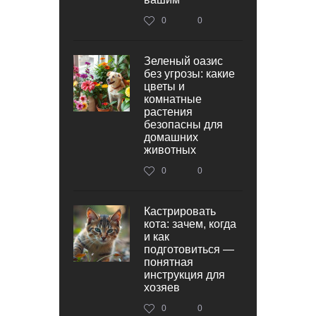
0
0
Зеленый оазис
без угрозы: какие
цветы и
комнатные
растения
безопасны для
домашних
животных
0
0
Кастрировать
кота: зачем, когда
и как
подготовиться —
понятная
инструкция для
хозяев
0
0