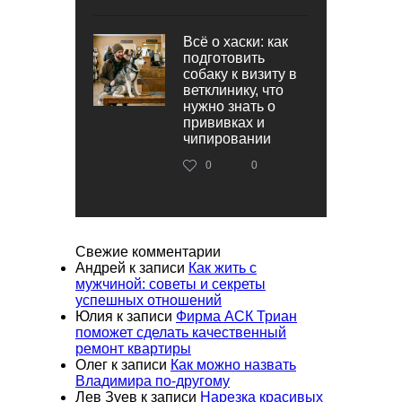
Всё о хаски: как
подготовить
собаку к визиту в
ветклинику, что
нужно знать о
прививках и
чипировании
0
0
Свежие комментарии
Андрей
к записи
Как жить с
мужчиной: советы и секреты
успешных отношений
Юлия
к записи
Фирма АСК Триан
поможет сделать качественный
ремонт квартиры
Олег
к записи
Как можно назвать
Владимира по-другому
Лев Зуев
к записи
Нарезка красивых