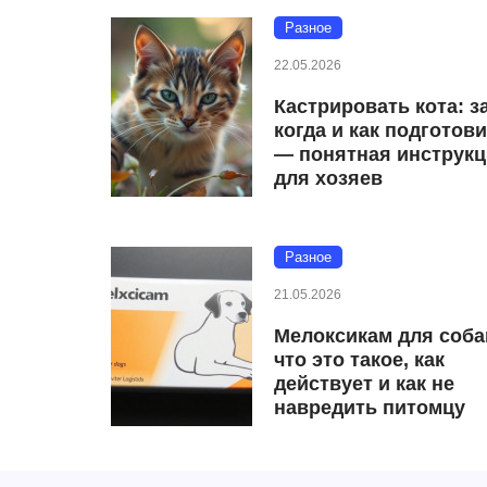
Разное
22.05.2026
Кастрировать кота: з
когда и как подготов
— понятная инструк
для хозяев
Разное
21.05.2026
Мелоксикам для соба
что это такое, как
действует и как не
навредить питомцу