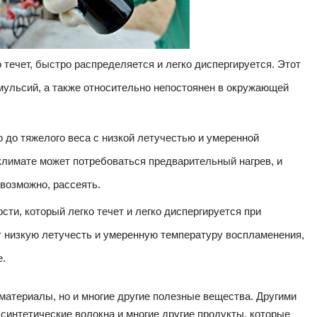
о течет, быстро распределяется и легко диспергируется. Этот
эмульсий, а также относительно непостоянен в окружающей
о до тяжелого веса с низкой летучестью и умеренной
климате может потребоваться предварительный нагрев, и
 возможно, рассеять.
ти, который легко течет и легко диспергируется при
т низкую летучесть и умеренную температуру воспламенения,
е.
материалы, но и многие другие полезные вещества. Другими
синтетические волокна и многие другие продукты, которые