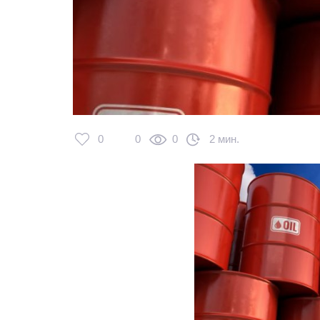
0
0
0
2 мин.