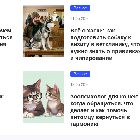
Разное
21.05.2026
ачем,
Всё о хаски: как
иться
подготовить собаку к
ция
визиту в ветклинику, чт
нужно знать о прививка
и чипировании
Разное
18.05.2026
к:
Зоопсихолог для кошек:
когда обращаться, что
делает и как помочь
питомцу вернуться в
гармонию