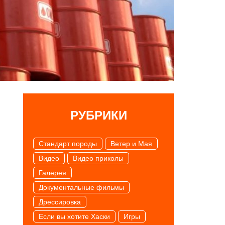
РУБРИКИ
Cтандарт породы
Ветер и Мая
Видео
Видео приколы
Галерея
Документальные фильмы
Дрессировка
Если вы хотите Хаски
Игры