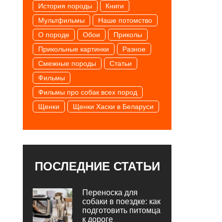
История породы
Книги
Мультфильмы
Наше потомство
О породе
Обои
Приколы
Прикольные картинки
Разное
Смежные породы
Статьи
Фильмы
Фильмы про собак всех пород
Щенки
Щенки Хаски в Беларуси
ПОСЛЕДНИЕ СТАТЬИ
Переноска для
собаки в поездке: как
подготовить питомца
к дороге