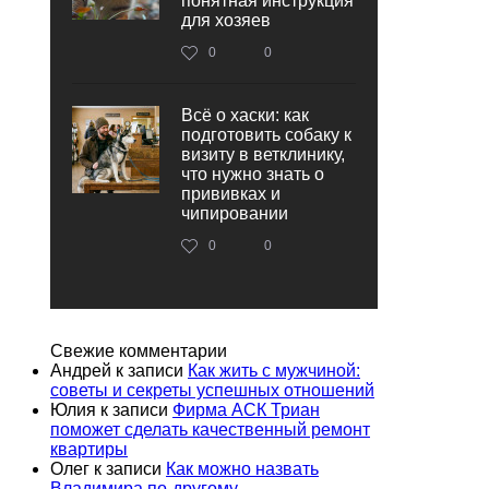
понятная инструкция
для хозяев
0
0
Всё о хаски: как
подготовить собаку к
визиту в ветклинику,
что нужно знать о
прививках и
чипировании
0
0
Свежие комментарии
Андрей
к записи
Как жить с мужчиной:
советы и секреты успешных отношений
Юлия
к записи
Фирма АСК Триан
поможет сделать качественный ремонт
квартиры
Олег
к записи
Как можно назвать
Владимира по-другому