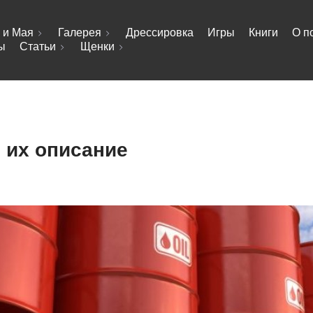
 и Мая
Галерея
Дрессировка
Игры
Книги
О п
ы
Статьи
Щенки
 их описание