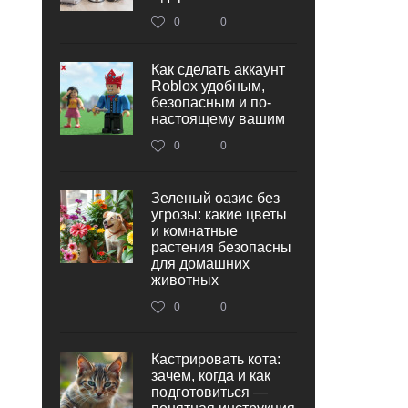
0
0
Как сделать аккаунт
Roblox удобным,
безопасным и по-
настоящему вашим
0
0
Зеленый оазис без
угрозы: какие цветы
и комнатные
растения безопасны
для домашних
животных
0
0
Кастрировать кота:
зачем, когда и как
подготовиться —