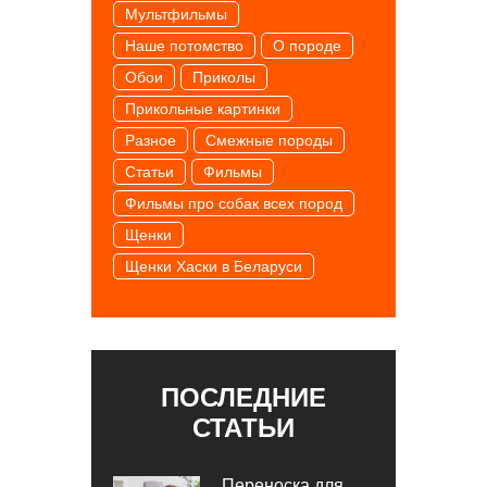
Мультфильмы
Наше потомство
О породе
Обои
Приколы
Прикольные картинки
Разное
Смежные породы
Статьи
Фильмы
Фильмы про собак всех пород
Щенки
Щенки Хаски в Беларуси
ПОСЛЕДНИЕ
СТАТЬИ
Переноска для