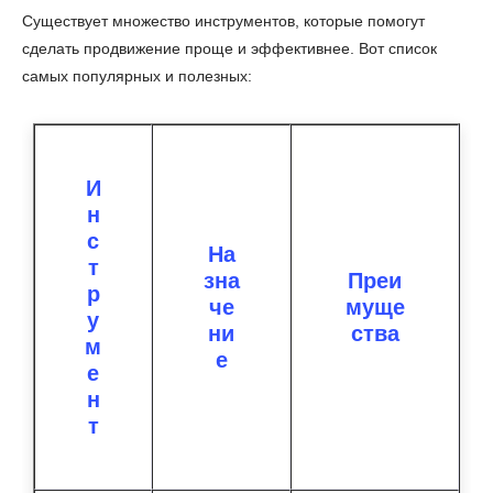
Существует множество инструментов, которые помогут
сделать продвижение проще и эффективнее. Вот список
самых популярных и полезных:
И
н
с
На
т
зна
Преи
р
че
муще
у
ни
ства
м
е
е
н
т