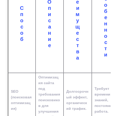
О
е
о
С
п
и
б
п
и
м
е
о
с
у
н
с
а
щ
н
о
н
е
о
б
и
с
с
е
т
т
в
и
а
Оптимизац
ия сайта
под
Требует
SEO
Долгосрочн
требования
времени и
(поисковая
ый эффект,
поисковико
знаний,
оптимизац
органическ
в для
постоянная
ия)
ий трафик.
улучшения
работа.