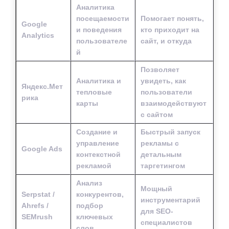
Аналитика
посещаемости
Помогает понять,
Google
и поведения
кто приходит на
Analytics
пользователе
сайт, и откуда
й
Позволяет
Аналитика и
увидеть, как
Яндекс.Мет
тепловые
пользователи
рика
карты
взаимодействуют
с сайтом
Создание и
Быстрый запуск
управление
рекламы с
Google Ads
контекстной
детальным
рекламой
таргетингом
Анализ
Мощный
Serpstat /
конкурентов,
инструментарий
Ahrefs /
подбор
для SEO-
SEMrush
ключевых
специалистов
слов