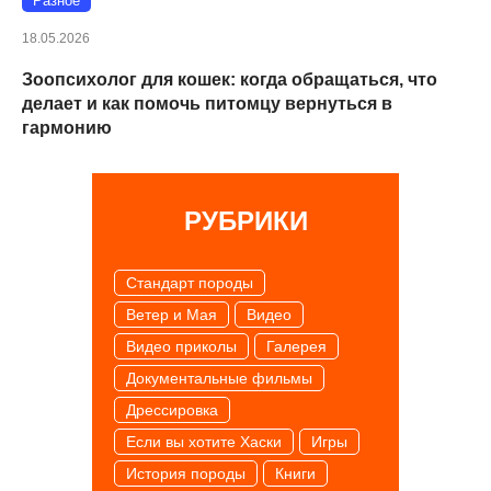
Разное
18.05.2026
Зоопсихолог для кошек: когда обращаться, что
делает и как помочь питомцу вернуться в
гармонию
РУБРИКИ
Cтандарт породы
Ветер и Мая
Видео
Видео приколы
Галерея
Документальные фильмы
Дрессировка
Если вы хотите Хаски
Игры
История породы
Книги