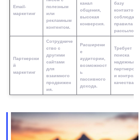
канал
базу
Email-
полезным
общения,
контактов 
маркетинг
или
высокая
соблюдать
рекламным
конверсия.
правила
контентом.
рассылок.
Сотрудниче
Расширени
ство с
Требует
е
другими
поиска
Партнерски
аудитории,
сайтами
надежных
й
возможност
для
партнеров
маркетинг
ь
взаимного
и контроля
пассивного
продвижен
качества.
дохода.
ия.