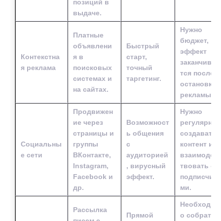
позиций в
выдаче.
Нужно
Платные
бюджет,
объявлени
Быстрый
эффект
Контекстна
я в
старт,
заканчивае
я реклама
поисковых
точный
тся после
системах и
таргетинг.
остановки
на сайтах.
рекламы.
Продвижен
Нужно
ие через
Возможност
регулярно
страницы и
ь общения
создавать
Социальны
группы
с
контент и
е сети
ВКонтакте,
аудиторией
взаимодей
Instagram,
, вирусный
твовать с
Facebook и
эффект.
подписчика
др.
ми.
Необходим
Рассылка
Прямой
о собрать
писем с