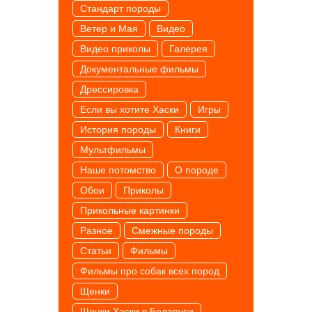
Cтандарт породы
Ветер и Мая
Видео
Видео приколы
Галерея
Документальные фильмы
Дрессировка
Если вы хотите Хаски
Игры
История породы
Книги
Мультфильмы
Наше потомство
О породе
Обои
Приколы
Прикольные картинки
Разное
Смежные породы
Статьи
Фильмы
Фильмы про собак всех пород
Щенки
Щенки Хаски в Беларуси