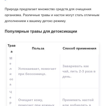
Природа предлагает множество средств для очищения
организма. Различные травы и настои могут стать отличным
дополнением к вашему детокс-режиму.
Популярные травы для детоксикации
Трав
Польза
Способ применения
а
М
е
Заваривать как
л
Успокаивает, помогает
чай, пить 2-3 раза в
и
при бессоннице.
день.
сс
а
Ч
е
Очищает кожу,
Принимать настой
р
помогает при кожных
или добавлять в