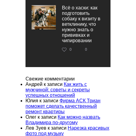
Всё о хаски: как
подготовить
собаку к визиту в
ветклинику, что
нужно знать о
прививках и
чипировании
0
0
Свежие комментарии
Андрей
к записи
Как жить с
мужчиной: советы и секреты
успешных отношений
Юлия
к записи
Фирма АСК Триан
поможет сделать качественный
ремонт квартиры
Олег
к записи
Как можно назвать
Владимира по-другому
Лев Зуев
к записи
Нарезка красивых
фото под музыку