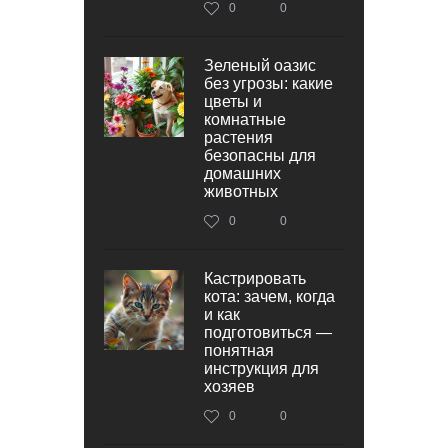
0
0
Зеленый оазис
без угрозы: какие
цветы и
комнатные
растения
безопасны для
домашних
животных
0
0
Кастрировать
кота: зачем, когда
и как
подготовиться —
понятная
инструкция для
хозяев
0
0