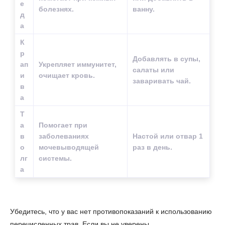
е
болезнях.
ванну.
д
а
К
р
Добавлять в супы,
ап
Укрепляет иммунитет,
салаты или
и
очищает кровь.
заваривать чай.
в
а
Т
а
Помогает при
в
заболеваниях
Настой или отвар 1
о
мочевыводящей
раз в день.
лг
системы.
а
Убедитесь, что у вас нет противопоказаний к использованию
перечисленных трав. Если вы не уверены,