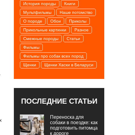
История породы
Книги
Мультфильмы
Наше потомство
О породе
Обои
Приколы
Прикольные картинки
Разное
Смежные породы
Статьи
Фильмы
Фильмы про собак всех пород
Щенки
Щенки Хаски в Беларуси
т
ПОСЛЕДНИЕ СТАТЬИ
Переноска для
х
собаки в поездке: как
подготовить питомца
к дороге