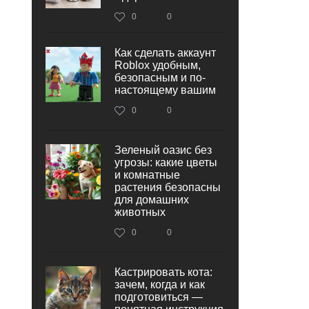
0
0
Как сделать аккаунт
Roblox удобным,
безопасным и по-
настоящему вашим
0
0
Зеленый оазис без
угрозы: какие цветы
и комнатные
растения безопасны
для домашних
животных
0
0
Кастрировать кота:
зачем, когда и как
подготовиться —