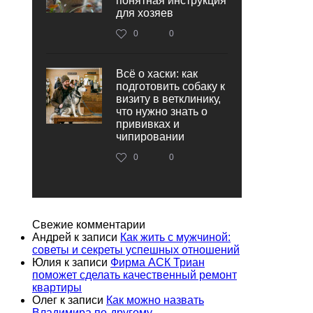
понятная инструкция
для хозяев
0
0
Всё о хаски: как
подготовить собаку к
визиту в ветклинику,
что нужно знать о
прививках и
чипировании
0
0
Свежие комментарии
Андрей
к записи
Как жить с мужчиной:
советы и секреты успешных отношений
Юлия
к записи
Фирма АСК Триан
поможет сделать качественный ремонт
квартиры
Олег
к записи
Как можно назвать
Владимира по-другому