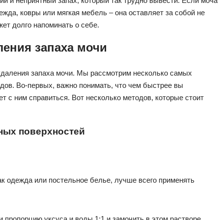
ий и неприятный запах, который так трудно вывести. Если моча
ежда, ковры или мягкая мебель – она оставляет за собой не
жет долго напоминать о себе.
ения запаха мочи
удаления запаха мочи. Мы рассмотрим несколько самых
ов. Во-первых, важно понимать, что чем быстрее вы
ет с ним справиться. Вот несколько методов, которые стоит
ных поверхностей
как одежда или постельное белье, лучше всего применять
 пропорцию уксуса и воды 1:1 и замочить в этом растворе