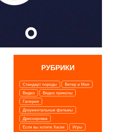
РУБРИКИ
Cтандарт породы
Ветер и Мая
Видео
Видео приколы
Галерея
Документальные фильмы
Дрессировка
Если вы хотите Хаски
Игры