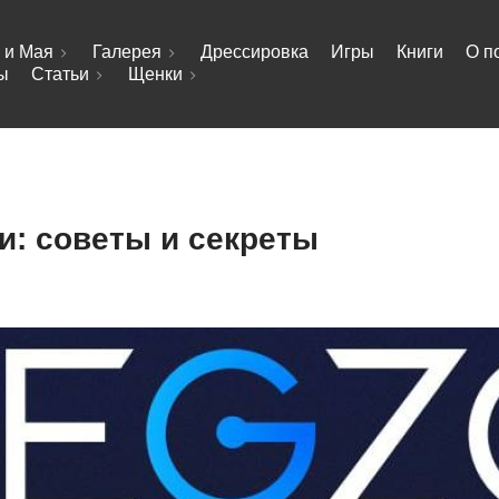
 и Мая
Галерея
Дрессировка
Игры
Книги
О п
ы
Статьи
Щенки
чи: советы и секреты