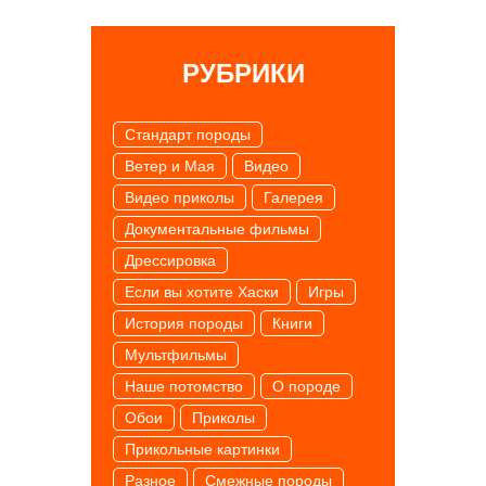
РУБРИКИ
Cтандарт породы
Ветер и Мая
Видео
Видео приколы
Галерея
Документальные фильмы
Дрессировка
Если вы хотите Хаски
Игры
История породы
Книги
Мультфильмы
Наше потомство
О породе
Обои
Приколы
Прикольные картинки
Разное
Смежные породы