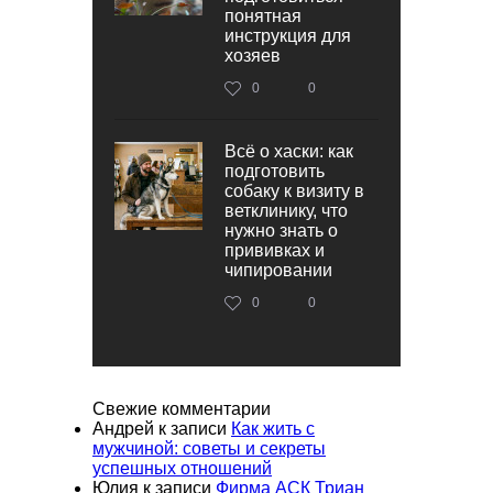
понятная
инструкция для
хозяев
0
0
Всё о хаски: как
подготовить
собаку к визиту в
ветклинику, что
нужно знать о
прививках и
чипировании
0
0
Свежие комментарии
Андрей
к записи
Как жить с
мужчиной: советы и секреты
успешных отношений
Юлия
к записи
Фирма АСК Триан