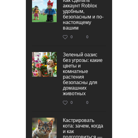
Как сделать
аккаунт Roblox
удобным,
безопасным и по-
настоящему
вашим
0
0
Зеленый оазис
без угрозы: какие
цветы и
комнатные
растения
безопасны для
домашних
животных
0
0
Кастрировать
кота: зачем, когда
и как
подготовиться —