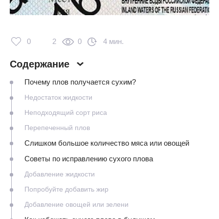
0
2
0
4 мин.
Содержание
Почему плов получается сухим?
Недостаток жидкости
Неподходящий сорт риса
Перепеченный плов
Слишком большое количество мяса или овощей
Советы по исправлению сухого плова
Добавление жидкости
Попробуйте добавить жир
Добавление овощей или зелени