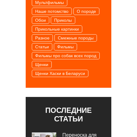
Мультфильмы
Наше потомство
О породе
Обои
Приколы
Прикольные картинки
Разное
Смежные породы
Статьи
Фильмы
Фильмы про собак всех пород
Щенки
Щенки Хаски в Беларуси
ПОСЛЕДНИЕ
СТАТЬИ
Переноска для