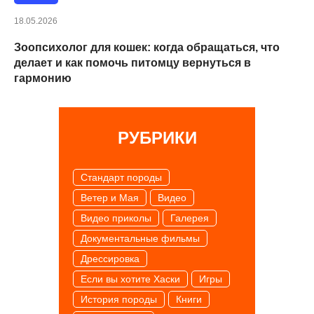
18.05.2026
Зоопсихолог для кошек: когда обращаться, что
делает и как помочь питомцу вернуться в
гармонию
РУБРИКИ
Cтандарт породы
Ветер и Мая
Видео
Видео приколы
Галерея
Документальные фильмы
Дрессировка
Если вы хотите Хаски
Игры
История породы
Книги