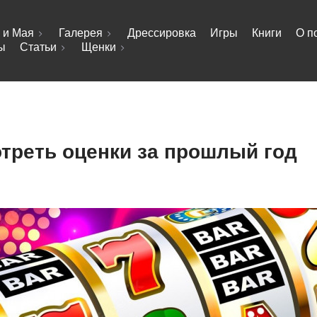
 и Мая
Галерея
Дрессировка
Игры
Книги
О п
ы
Статьи
Щенки
отреть оценки за прошлый год