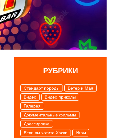
РУБРИКИ
Cтандарт породы
Ветер и Мая
Видео
Видео приколы
Галерея
Документальные фильмы
Дрессировка
Если вы хотите Хаски
Игры