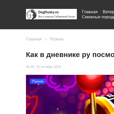
Главная
Ветер
Смежные пород
Главная
›
Разное
Как в дневнике ру посм
16:40, 16 октября 2024
Разное