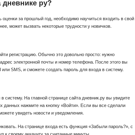
а дневнике ру?
ь оценки за прошлый год, необходимо научиться входить в свой
енее, может вызвать некоторые трудности у новичков.
ойти регистрацию. Обычно это довольно просто: нужно
 адрес электронной почты и номер телефона. После этого вы
 или SMS, и сможете создать пароль для входа в систему.
и в систему. На главной странице сайта дневник.ру вы увидите
их данных нажмите на кнопку «Войти». Если вы все сделали
сможете увидеть новости и уведомления.
никовать. На странице входа есть функция «Забыли пароль?», с
п к своему аккаунту за считанные минуты.