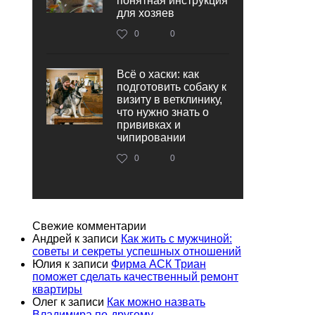
понятная инструкция
для хозяев
0
0
Всё о хаски: как
подготовить собаку к
визиту в ветклинику,
что нужно знать о
прививках и
чипировании
0
0
Свежие комментарии
Андрей
к записи
Как жить с мужчиной:
советы и секреты успешных отношений
Юлия
к записи
Фирма АСК Триан
поможет сделать качественный ремонт
квартиры
Олег
к записи
Как можно назвать
Владимира по-другому