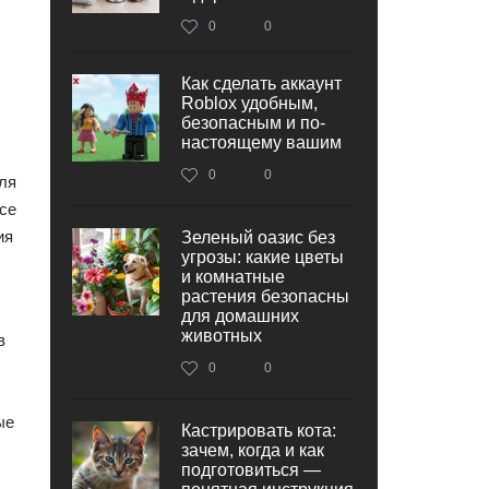
0
0
Как сделать аккаунт
Roblox удобным,
безопасным и по-
настоящему вашим
0
0
для
се
ия
Зеленый оазис без
угрозы: какие цветы
и комнатные
растения безопасны
для домашних
животных
в
0
0
ые
Кастрировать кота:
зачем, когда и как
подготовиться —