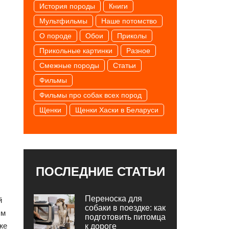
История породы
Книги
Мультфильмы
Наше потомство
О породе
Обои
Приколы
Прикольные картинки
Разное
Смежные породы
Статьи
Фильмы
Фильмы про собак всех пород
Щенки
Щенки Хаски в Беларуси
ПОСЛЕДНИЕ СТАТЬИ
Переноска для
й
собаки в поездке: как
ям
подготовить питомца
же
к дороге