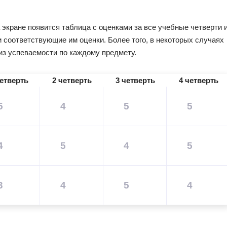
 экране появится таблица с оценками за все учебные четверти 
 соответствующие им оценки. Более того, в некоторых случаях
из успеваемости по каждому предмету.
четверть
2 четверть
3 четверть
4 четверть
5
4
5
5
4
5
4
5
3
4
5
4