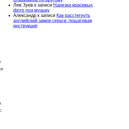
Лев Зуев
к записи
Нарезка красивых
фото под музыку
Александр
к записи
Как расстегнуть
английский замок серьги: пошаговая
инструкция
е
ки
а
с