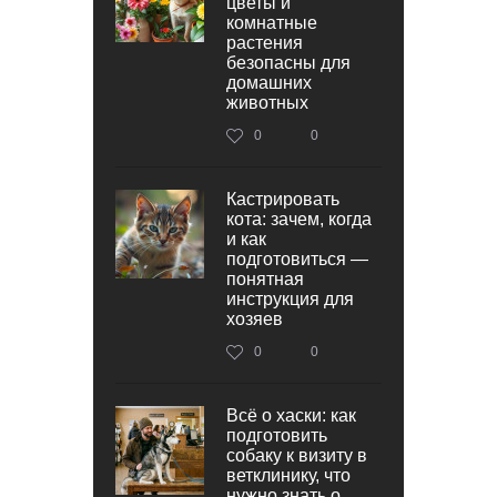
цветы и
комнатные
растения
безопасны для
домашних
животных
0
0
Кастрировать
кота: зачем, когда
и как
подготовиться —
понятная
инструкция для
хозяев
0
0
Всё о хаски: как
подготовить
собаку к визиту в
ветклинику, что
нужно знать о