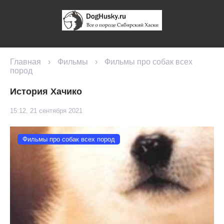
Главная
›
Фильмы
›
Фильмы про собак всех
пород
История Хачико
15:12, 21 сентября 2021
Фильмы про собак всех пород