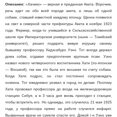
Описание:
«Хачико» — верная и преданная Акита. Впрочем,
речь идет не обо всей породе акита, а лишь об одной
собаке, ставшей известной каждому японцу. Щенок появился
на свет в северной части префектуры Акита в ноябре 1923
года. Фермер, когда-то учившийся в Сельскохозяйственной
школе при Императорском университете (ныне — Токийский
университет), решил подарить живую игрушку своему
бывшему профессору Хидэсабуро Уэно. Тот всегда держал
дома собак, отдавая предпочтение крупным псам. Уэно
назвал нового четвероногого воспитанника Хати (по-японски
— Восьмой), так как это была его восьмая по счету собака.
Когда Хати подрос, он стал постоянно сопровождать
хозяина. Тот ежедневно уезжал в город по делам. Поэтому
Хати провожал профессора до входа на железнодорожную
станцию Сибуя, а в 3 часа дня вновь приходил к станции,
чтобы встретить его. Но однажды, это случилось 21 мая 1925
года, у профессора прямо на работе случился инфаркт.
Вызванные врачи не сумели спасти его. Домой г-н Уэно уже