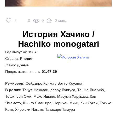
2
0
0
2 мин.
История Хачико /
Hachiko monogatari
Год выпуска:
1987
Страна:
Япония
Жанр:
Драма
Продолжительность:
01:47:39
Режиссер:
Сейдзиро Кояма / Seijiro Koyama
В ролях:
Тацуя Накадаи, Каору Ячигуса, Тошио Янагиба,
Тошинори Оми, Мако Ишино, Масуми Харукава, Кеи
Ямамото, Шинго Ямаширо, Норихеи Мики, Кин Сугаи, Токико
Като, Хироюки Нагато, Такахиро Тамура