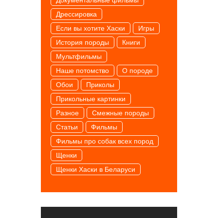
Дрессировка
Если вы хотите Хаски
Игры
История породы
Книги
Мультфильмы
Наше потомство
О породе
Обои
Приколы
Прикольные картинки
Разное
Смежные породы
Статьи
Фильмы
Фильмы про собак всех пород
Щенки
Щенки Хаски в Беларуси