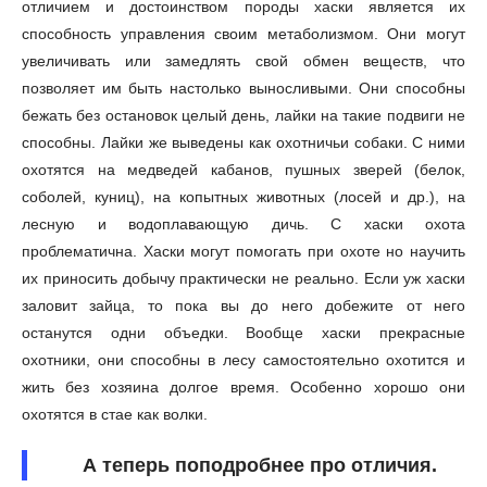
отличием и достоинством породы хаски является их
способность управления своим метаболизмом. Они могут
увеличивать или замедлять свой обмен веществ, что
позволяет им быть настолько выносливыми. Они способны
бежать без остановок целый день, лайки на такие подвиги не
способны. Лайки же выведены как охотничьи собаки. С ними
охотятся на медведей кабанов, пушных зверей (белок,
соболей, куниц), на копытных животных (лосей и др.), на
лесную и водоплавающую дичь. С хаски охота
проблематична. Хаски могут помогать при охоте но научить
их приносить добычу практически не реально. Если уж хаски
заловит зайца, то пока вы до него добежите от него
останутся одни объедки. Вообще хаски прекрасные
охотники, они способны в лесу самостоятельно охотится и
жить без хозяина долгое время. Особенно хорошо они
охотятся в стае как волки.
А теперь поподробнее про отличия.