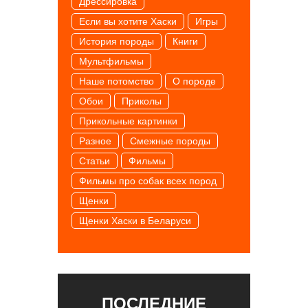
Дрессировка
Если вы хотите Хаски
Игры
История породы
Книги
Мультфильмы
Наше потомство
О породе
Обои
Приколы
Прикольные картинки
Разное
Смежные породы
Статьи
Фильмы
Фильмы про собак всех пород
Щенки
Щенки Хаски в Беларуси
ПОСЛЕДНИЕ