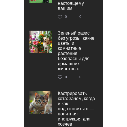
настоящему
вашим
0
0
Зеленый оазис
без угрозы: какие
цветы и
комнатные
растения
безопасны для
домашних
животных
0
0
Кастрировать
кота: зачем, когда
и как
подготовиться —
понятная
инструкция для
хозяев