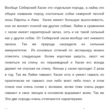
Вообще Сибирский Хаски это отдельная порода, а лайка это
общее название пород охотничьих собак северной лесной
зоны Европы и Азии. Хаски имеют большую выносливость,
они не воняют псиной как другие собаки. Лайки в сравнении
с хаски имеют характерный запах, хоть и не такой сильный
как у других собак. От Сибирской хаски вообще нет никакого
запаха. Так же природа наградила их сильным
иммунитетом. Из основных отличий по экстерьеру можно
отметить следующие: более короткая шерсть, хвост не
ложиться на спину, он перьевидный и Хаски его всегда
держит не опуская на спину. Линька у хаски проходит 2 раза
в год. Так же Лайки гавкают, Хаски хоть и умеют гавкать но
практически не гавкают, они либо воют либо поют, в этом
плане они очень схожи с волками, волки тоже очень редко
гавкают и свои эмоции в основном выражают воем. Так же
Эти две породы очень отличаются характерами.