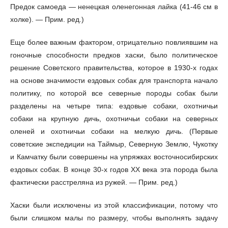
Предок самоеда — ненецкая оленегонная лайка (41-46 см в
холке). — Прим. ред.)
Еще более важным фактором, отрицательно повлиявшим на
гоночные способности предков хаски, было политическое
решение Советского правительства, которое в 1930-х годах
на основе значимости ездовых собак для транспорта начало
политику, по которой все северные породы собак были
разделены на четыре типа: ездовые собаки, охотничьи
собаки на крупную дичь, охотничьи собаки на северных
оленей и охотничьи собаки на мелкую дичь. (Первые
советские экспедиции на Таймыр, Северную Землю, Чукотку
и Камчатку были совершены на упряжках восточносибирских
ездовых собак. В конце 30-х годов XX века эта порода была
фактически расстреляна из ружей. — Прим. ред.)
Хаски были исключены из этой классификации, потому что
были слишком малы по размеру, чтобы выполнять задачу