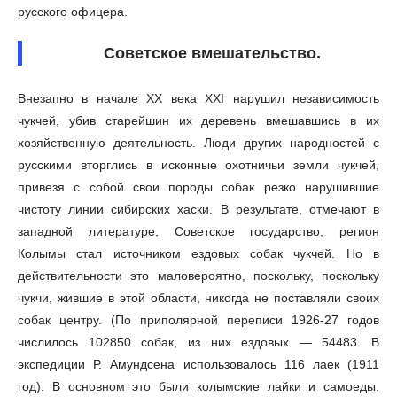
русского офицера.
Советское вмешательство.
Внезапно в начале XX века XXI нарушил независимость
чукчей, убив старейшин их деревень вмешавшись в их
хозяйственную деятельность. Люди других народностей с
русскими вторглись в исконные охотничьи земли чукчей,
привезя с собой свои породы собак резко нарушившие
чистоту линии сибирских хаски. В результате, отмечают в
западной литературе, Советское государство, регион
Колымы стал источником ездовых собак чукчей. Но в
действительности это маловероятно, поскольку, поскольку
чукчи, жившие в этой области, никогда не поставляли своих
собак центру. (По приполярной переписи 1926-27 годов
числилось 102850 собак, из них ездовых — 54483. В
экспедиции Р. Амундсена использовалось 116 лаек (1911
год). В основном это были колымские лайки и самоеды.