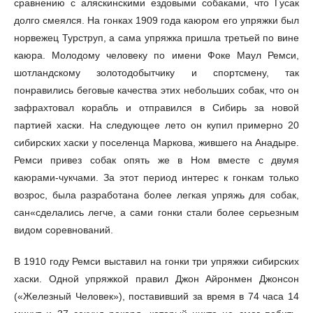
сравнению с аляскинскими ездовыми собаками, что Гусак
долго смеялся. На гонках 1909 года каюром его упряжки был
норвежец Турструп, а сама упряжка пришла третьей по вине
каюра. Молодому человеку по имени Фоке Маул Ремси,
шотландскому золотодобытчику и спортсмену, так
понравились беговые качества этих небольших собак, что он
зафрахтовал корабль и отправился в Сибирь за новой
партией хаски. На следующее лето он купил примерно 20
сибирских хаски у поселенца Маркова, жившего на Анадыре.
Ремси привез собак опять же в Ном вместе с двумя
каюрами-чукчами. За этот период интерес к гонкам только
возрос, была разработана более легкая упряжь для собак,
сан«сделались легче, а сами гонки стали более серьезным
видом соревнований.
В 1910 году Ремси выставил на гонки три упряжки сибирских
хаски. Одной упряжкой правил Джон Айронмен Джонсон
(«Железный Человек»), поставивший за время в 74 часа 14