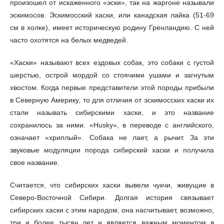
произошел от искаженного «эски», так на жаргоне называли
эскимосов. Эскимосский хаски, или канадская лайка (51-69
см в холке), имеет историческую родину Гренландию. С ней
часто охотятся на белых медведей.
«Хаски» называют всех ездовых собак, это собаки с густой
шерстью, острой мордой со стоячими ушами и загнутым
хвостом. Когда первые представители этой породы прибыли
в Северную Америку, то для отличия от эскимосских хаски их
стали называть сибирскими хаски, и это название
сохранилось за ними. «Husky», в переводе с английского,
означает «хриплый». Собака не лает, а рычит. За эти
звуковые модуляции порода сибирский хаски и получила
свое название.
Считается, что сибирских хаски вывели чукчи, живущие в
Северо-Восточной Сибири. Долгая история связывает
сибирских хаски с этим народом, она насчитывает, возможно,
три и более тысяч лет и является важным моментом в