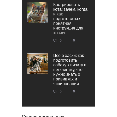
Кастрировать
кота: зачем, когда
и как
подготовиться —
понятная
инструкция для
хозяев
0
0
Всё о хаски: как
подготовить
собаку к визиту в
ветклинику, что
нужно знать о
прививках и
чипировании
0
0
Свежие комментарии