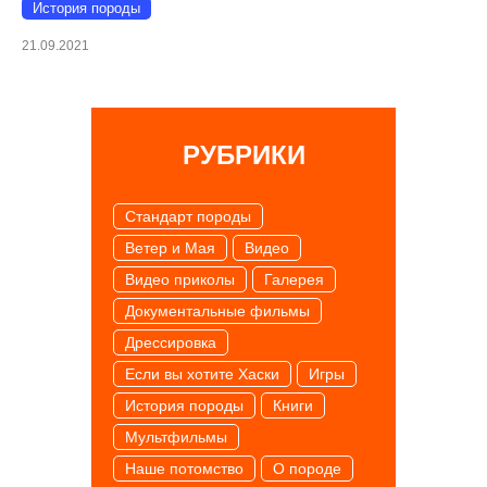
История породы
21.09.2021
РУБРИКИ
Cтандарт породы
Ветер и Мая
Видео
Видео приколы
Галерея
Документальные фильмы
Дрессировка
Если вы хотите Хаски
Игры
История породы
Книги
Мультфильмы
Наше потомство
О породе