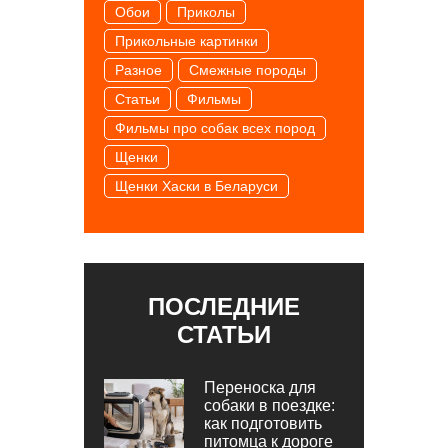
Обои
Приколы
Прикольные картинки
Разное
Смежные породы
Статьи
Фильмы
Фильмы про собак всех пород
Щенки
Щенки Хаски в Беларуси
ПОСЛЕДНИЕ
СТАТЬИ
Переноска для
собаки в поездке:
как подготовить
питомца к дороге