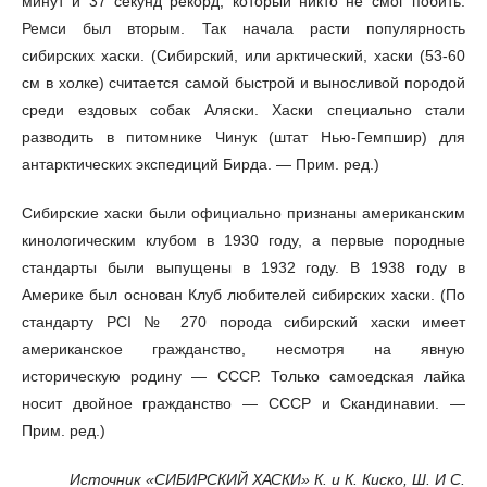
минут и 37 секунд рекорд, который никто не смог побить.
Ремси был вторым. Так начала расти популярность
сибирских хаски. (Сибирский, или арктический, хаски (53-60
см в холке) считается самой быстрой и выносливой породой
среди ездовых собак Аляски. Хаски специально стали
разводить в питомнике Чинук (штат Нью-Гемпшир) для
антарктических экспедиций Бирда. — Прим. ред.)
Сибирские хаски были официально признаны американским
кинологическим клубом в 1930 году, а первые породные
стандарты были выпущены в 1932 году. В 1938 году в
Америке был основан Клуб любителей сибирских хаски. (По
стандарту PCI № 270 порода сибирский хаски имеет
американское гражданство, несмотря на явную
историческую родину — СССР. Только самоедская лайка
носит двойное гражданство — СССР и Скандинавии. —
Прим. ред.)
Источник «СИБИРСКИЙ ХАСКИ» К. и К. Киско, Ш. И С.