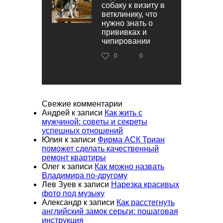
собаку к визиту в
ветклинику, что
нужно знать о
прививках и
чипировании
0
0
Свежие комментарии
Андрей
к записи
Как жить с
мужчиной: советы и секреты
успешных отношений
Юлия
к записи
Фирма АСК Триан
поможет сделать качественный
ремонт квартиры
Олег
к записи
Как можно назвать
Владимира по-другому
Лев Зуев
к записи
Нарезка красивых
фото под музыку
Александр
к записи
Как расстегнуть
английский замок серьги: пошаговая
инструкция