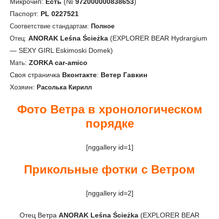
Микрочип:
Есть
(№
972000000838653
)
Паспорт:
PL 0227521
Соответствие стандартам:
Полное
ANORAK Leśna Ścieżka
(EXPLORER BEAR Hydrargium
Отец:
— SEXY GIRL Eskimoski Domek)
ZORKA car-amico
Мать:
Своя страничка
Вконтакте
:
Ветер Гавкин
Хозяин:
Расолька Кирилл
Фото Ветра в хронологическом
порядке
[nggallery id=1]
Прикольные фотки с Ветром
[nggallery id=2]
Отец Ветра
ANORAK Leśna Ścieżka
(EXPLORER BEAR