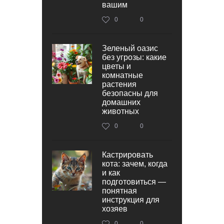
вашим
0
0
Зеленый оазис
без угрозы: какие
цветы и
комнатные
растения
безопасны для
домашних
животных
0
0
Кастрировать
кота: зачем, когда
и как
подготовиться —
понятная
инструкция для
хозяев
0
0