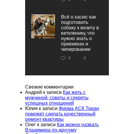
Всё о хаски: как
подготовить
собаку к визиту в
ветклинику, что
нужно знать о
прививках и
чипировании
0
0
Свежие комментарии
Андрей
к записи
Как жить с
мужчиной: советы и секреты
успешных отношений
Юлия
к записи
Фирма АСК Триан
поможет сделать качественный
ремонт квартиры
Олег
к записи
Как можно назвать
Владимира по-другому