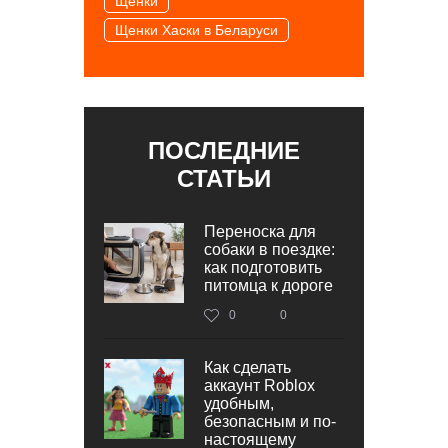
Щенки
Щенки Хаски в Беларуси
ПОСЛЕДНИЕ
СТАТЬИ
Переноска для
собаки в поездке:
как подготовить
питомца к дороге
0
0
Как сделать
аккаунт Roblox
удобным,
безопасным и по-
настоящему