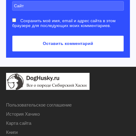
Сохранить моё имя, email и адрес сайта в этом
браузере для последующих моих комментариев.
Пользовательское соглашение
История Хачико
Карта сайта
Книги