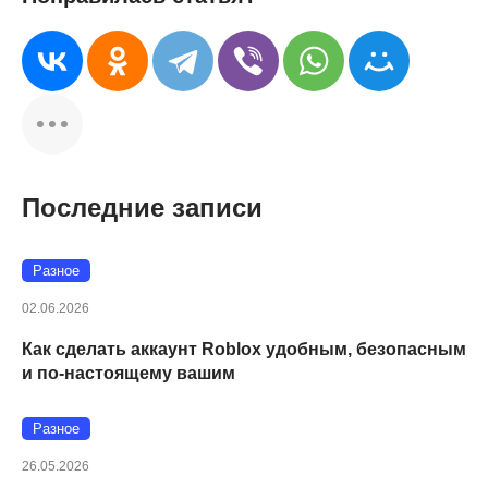
Последние записи
Разное
02.06.2026
Как сделать аккаунт Roblox удобным, безопасным
и по-настоящему вашим
Разное
26.05.2026