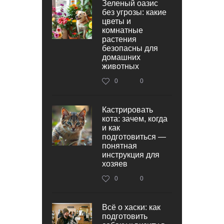
Зеленый оазис
без угрозы: какие
цветы и
комнатные
растения
безопасны для
домашних
животных
0
0
Кастрировать
кота: зачем, когда
и как
подготовиться —
понятная
инструкция для
хозяев
0
0
Всё о хаски: как
подготовить