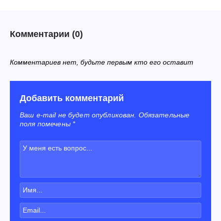
Комментарии
(0)
Комментариев нет, будьте первым кто его оставит
Добавить комментарий
Ваш e-mail не будет опубликован. Обязательные
поля помечены *