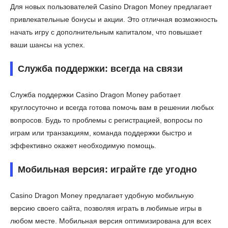
Для новых пользователей Casino Dragon Money предлагает
привлекательные бонусы и акции. Это отличная возможность
начать игру с дополнительным капиталом, что повышает
ваши шансы на успех.
Служба поддержки: всегда на связи
Служба поддержки Casino Dragon Money работает
круглосуточно и всегда готова помочь вам в решении любых
вопросов. Будь то проблемы с регистрацией, вопросы по
играм или транзакциям, команда поддержки быстро и
эффективно окажет необходимую помощь.
Мобильная версия: играйте где угодно
Casino Dragon Money предлагает удобную мобильную
версию своего сайта, позволяя играть в любимые игры в
любом месте. Мобильная версия оптимизирована для всех