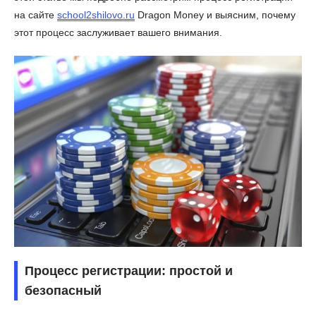
на сайте
school2shilovo.ru
Dragon Money и выясним, почему
этот процесс заслуживает вашего внимания.
Процесс регистрации: простой и
безопасный