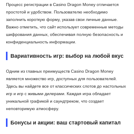
Процесс регистрации в Casino Dragon Money отличается
простотой и удобством. Пользователю необходимо
заполнить короткую форму, указав свои личные данные.
Важно отметить, что сайт использует современные методы
шифрования данных, обеспечивая полную безопасность и
конфиденциальность информации.
Вариативность игр: выбор на любой вкус
Одним из главных преимуществ Casino Dragon Money
является множество игр, доступных для пользователей.
Здесь вы найдете все от классических слотов до настольных
игр и игр с живыми дилерами. Каждая игра обладает
уникальной графикой и саундтреком, что создает
неповторимую атмосферу.
Бонусы и акции: ваш стартовый капитал