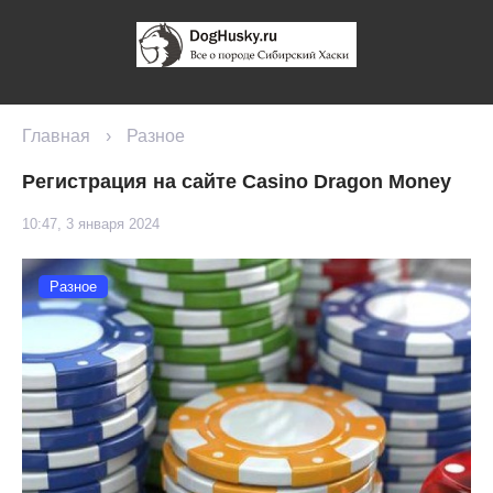
Главная
›
Разное
Регистрация на сайте Casino Dragon Money
10:47, 3 января 2024
Разное