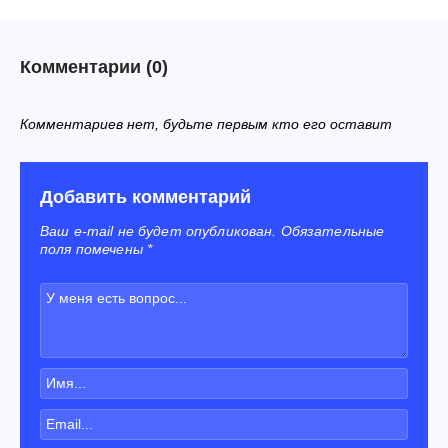
Комментарии
(0)
Комментариев нет, будьте первым кто его оставит
Добавить комментарий
Ваш e-mail не будет опубликован. Обязательные
поля помечены *