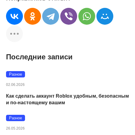
Последние записи
Разное
02.06.2026
Как сделать аккаунт Roblox удобным, безопасным
и по-настоящему вашим
Разное
26.05.2026