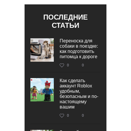
ПОСЛЕДНИЕ
СТАТЬИ
Переноска для
собаки в поездке:
как подготовить
питомца к дороге
0
0
Как сделать
аккаунт Roblox
удобным,
безопасным и по-
настоящему
вашим
0
0