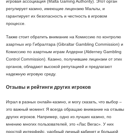
игровая ассоциация (Malta Gaming Authority). Этот орган
регулирует казино, имеющие лицензию Мальты, и
гарантирует их безопасность и честность в игровом
процессе.
Также стоит обратить внимание на Комиссию по контролю
азартных игр Гибралтара (Gibraltar Gambling Commission) и
Комиссию по азартным играм Алдерни (Alderney Gambling
Control Commission). Казино, получившие лицензии от этих
органов, обладают высокой репутацией и предлагают
надежную игровую среду.
Отзывы и рейтинги других игроков
Играл в разных онлайн-казино, и могу сказать, что выбор –
это важный момент. Я всегда обращаю внимание на отзывы
других игроков. Например, одно из лучших казино, по
мнению многих пользователей, это «Лас Вегас». У них
простой интерфейс, удобный личный кабинет и большой