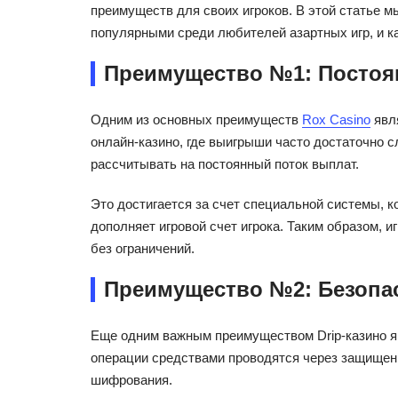
преимуществ для своих игроков. В этой статье м
популярными среди любителей азартных игр, и к
Преимущество №1: Посто
Одним из основных преимуществ
Rox Casino
явл
онлайн-казино, где выигрыши часто достаточно с
рассчитывать на постоянный поток выплат.
Это достигается за счет специальной системы, 
дополняет игровой счет игрока. Таким образом, и
без ограничений.
Преимущество №2: Безопа
Еще одним важным преимуществом Drip-казино яв
операции средствами проводятся через защищен
шифрования.