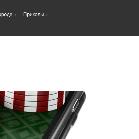
ороде
Приколы