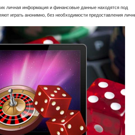
то их личная информация и финансовые данные находятся под
оляют играть анонимно, без необходимости предоставления лич