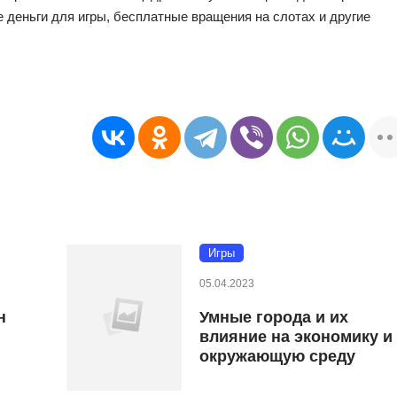
деньги для игры, бесплатные вращения на слотах и другие
Игры
05.04.2023
н
Умные города и их
влияние на экономику и
окружающую среду