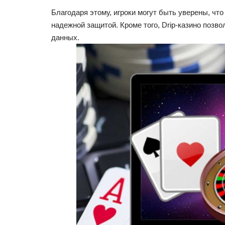
Благодаря этому, игроки могут быть уверены, ч
надежной защитой. Кроме того, Drip-казино позв
данных.