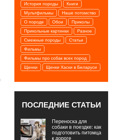
История породы
Книги
Мультфильмы
Наше потомство
О породе
Обои
Приколы
Прикольные картинки
Разное
Смежные породы
Статьи
Фильмы
Фильмы про собак всех пород
Щенки
Щенки Хаски в Беларуси
й
ПОСЛЕДНИЕ СТАТЬИ
Переноска для
собаки в поездке: как
подготовить питомца
к дороге