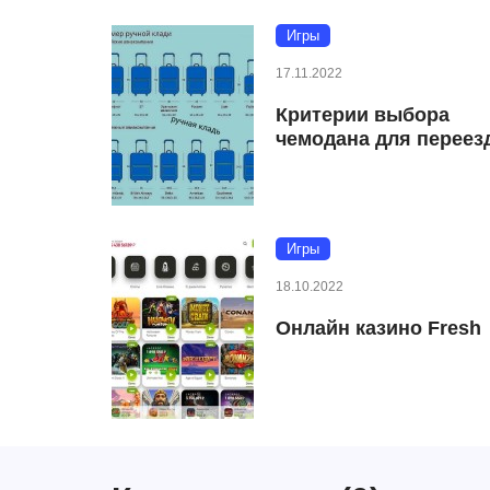
Игры
17.11.2022
Критерии выбора
чемодана для переез
Игры
18.10.2022
Онлайн казино Fresh