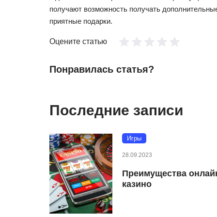
получают возможность получать дополнительные 
приятные подарки.
Оцените статью
Понравилась статья?
Последние записи
Игры
28.09.2023
Преимущества онлай
казино