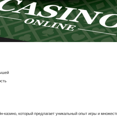
рышей
ость
-казино, который предлагает уникальный опыт игры и множест