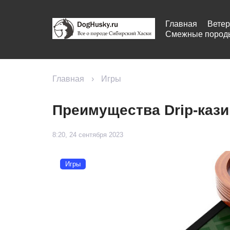
Главная
Ветер
Смежные пород
Главная
›
Игры
Преимущества Drip-каз
8:20, 24 сентября 2023
Игры