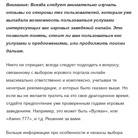
Внимание: Всегда следует внимательно изучать
отзывы со стороны тех пользователей, которым уже
выпадала возможность пользоваться услугами
интересующих вас игровых заведений онлайн. Это
позволит понять, стоит ли вам пользоваться его
услугами и предложениями, или продолжить поиски
дальше.
Никто не отрицает, всегда следует подходить к вопросу,
связанному с выбором игрового портала онлайн
максимально ответственно и комплексно, учитывая те
нехитрые рекомендации, о которых было сказано выше. Но
если вы не желаете тратить на это свое драгоценное время,
отдайте предпочтение уже проверенным годами игровым
заведениям. Например, это может быть «Вулкан», или
«Азино 777», и т.д. Решение за вами.
Больше информации про особенности и нюансы выбора