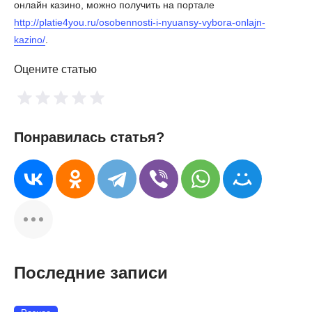
онлайн казино, можно получить на портале
http://platie4you.ru/osobennosti-i-nyuansy-vybora-onlajn-
kazino/
.
Оцените статью
Понравилась статья?
Последние записи