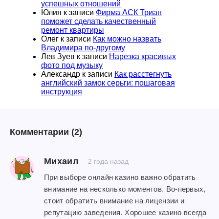
успешных отношений
Юлия
к записи
Фирма АСК Триан
поможет сделать качественный
ремонт квартиры
Олег
к записи
Как можно назвать
Владимира по-другому
Лев Зуев
к записи
Нарезка красивых
фото под музыку
Александр
к записи
Как расстегнуть
английский замок серьги: пошаговая
инструкция
Комментарии
(2)
Михаил
2 года назад
При выборе онлайн казино важно обратить
внимание на несколько моментов. Во-первых,
стоит обратить внимание на лицензии и
репутацию заведения. Хорошее казино всегда