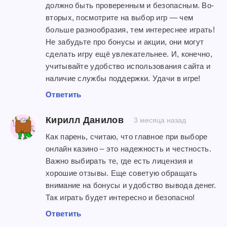
должно быть проверенным и безопасным. Во-
вторых, посмотрите на выбор игр — чем
больше разнообразия, тем интереснее играть!
Не забудьте про бонусы и акции, они могут
сделать игру ещё увлекательнее. И, конечно,
учитывайте удобство использования сайта и
наличие службы поддержки. Удачи в игре!
Ответить
Кирилл Данилов
3 месяца назад
Как парень, считаю, что главное при выборе
онлайн казино – это надежность и честность.
Важно выбирать те, где есть лицензия и
хорошие отзывы. Еще советую обращать
внимание на бонусы и удобство вывода денег.
Так играть будет интересно и безопасно!
Ответить