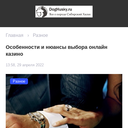
Главная
›
Разное
Особенности и нюансы выбора онлайн
казино
13:58, 29 апреля 2022
Разное