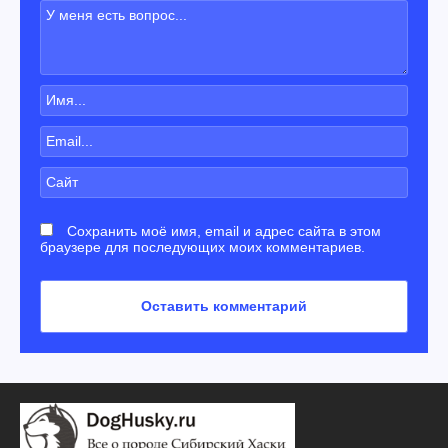
Сохранить моё имя, email и адрес сайта в этом
браузере для последующих моих комментариев.