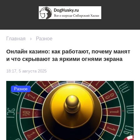
Главная
›
Разное
Онлайн казино: как работают, почему манят
и что скрывают за яркими огнями экрана
18:17, 5 августа 2025
Разное