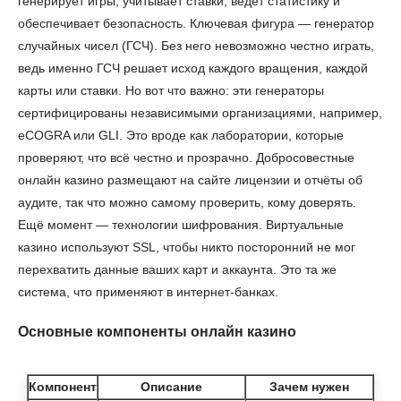
генерирует игры, учитывает ставки, ведёт статистику и
обеспечивает безопасность. Ключевая фигура — генератор
случайных чисел (ГСЧ). Без него невозможно честно играть,
ведь именно ГСЧ решает исход каждого вращения, каждой
карты или ставки. Но вот что важно: эти генераторы
сертифицированы независимыми организациями, например,
eCOGRA или GLI. Это вроде как лаборатории, которые
проверяют, что всё честно и прозрачно. Добросовестные
онлайн казино размещают на сайте лицензии и отчёты об
аудите, так что можно самому проверить, кому доверять.
Ещё момент — технологии шифрования. Виртуальные
казино используют SSL, чтобы никто посторонний не мог
перехватить данные ваших карт и аккаунта. Это та же
система, что применяют в интернет-банках.
Основные компоненты онлайн казино
Компонент
Описание
Зачем нужен