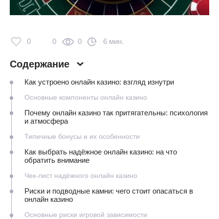
0
0
0
6 мин.
Содержание
Как устроено онлайн казино: взгляд изнутри
Основные компоненты онлайн казино
Почему онлайн казино так притягательны: психология
и атмосфера
Типичные бонусы и их особенности
Как выбрать надёжное онлайн казино: на что
обратить внимание
Чек-лист надёжного онлайн казино
Риски и подводные камни: чего стоит опасаться в
онлайн казино
Основные риски игровой зависимости