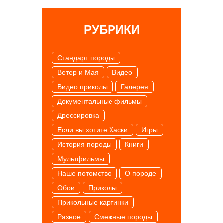
РУБРИКИ
Cтандарт породы
Ветер и Мая
Видео
Видео приколы
Галерея
Документальные фильмы
Дрессировка
Если вы хотите Хаски
Игры
История породы
Книги
Мультфильмы
Наше потомство
О породе
Обои
Приколы
Прикольные картинки
Разное
Смежные породы