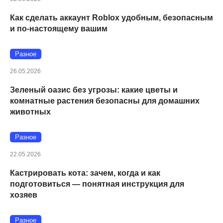
Как сделать аккаунт Roblox удобным, безопасным
и по-настоящему вашим
Разное
26.05.2026
Зеленый оазис без угрозы: какие цветы и
комнатные растения безопасны для домашних
животных
Разное
22.05.2026
Кастрировать кота: зачем, когда и как
подготовиться — понятная инструкция для
хозяев
Разное