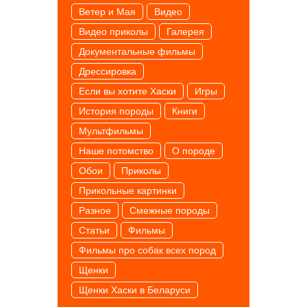
Ветер и Мая
Видео
Видео приколы
Галерея
Документальные фильмы
Дрессировка
Если вы хотите Хаски
Игры
История породы
Книги
Мультфильмы
Наше потомство
О породе
Обои
Приколы
Прикольные картинки
Разное
Смежные породы
Статьи
Фильмы
Фильмы про собак всех пород
Щенки
Щенки Хаски в Беларуси