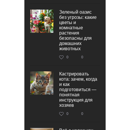
Зеленый оазис
без угрозы: какие
цветы и
комнатные
растения
безопасны для
домашних
животных
0
0
Кастрировать
кота: зачем, когда
и как
подготовиться —
понятная
инструкция для
хозяев
0
0