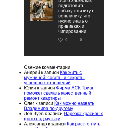
Всё о хаски: как
подготовить
собаку к визиту в
ветклинику, что
нужно знать о
прививках и
чипировании
0
0
Свежие комментарии
Андрей
к записи
Как жить с
мужчиной: советы и секреты
успешных отношений
Юлия
к записи
Фирма АСК Триан
поможет сделать качественный
ремонт квартиры
Олег
к записи
Как можно назвать
Владимира по-другому
Лев Зуев
к записи
Нарезка красивых
фото под музыку
Александр
к записи
Как расстегнуть