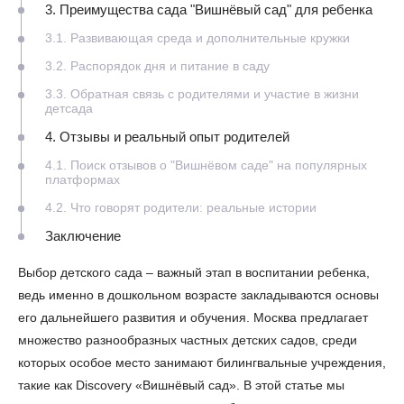
3. Преимущества сада "Вишнёвый сад" для ребенка
3.1. Развивающая среда и дополнительные кружки
3.2. Распорядок дня и питание в саду
3.3. Обратная связь с родителями и участие в жизни
детсада
4. Отзывы и реальный опыт родителей
4.1. Поиск отзывов о "Вишнёвом саде" на популярных
платформах
4.2. Что говорят родители: реальные истории
Заключение
Выбор детского сада – важный этап в воспитании ребенка,
ведь именно в дошкольном возрасте закладываются основы
его дальнейшего развития и обучения. Москва предлагает
множество разнообразных частных детских садов, среди
которых особое место занимают билингвальные учреждения,
такие как Discovery «Вишнёвый сад». В этой статье мы