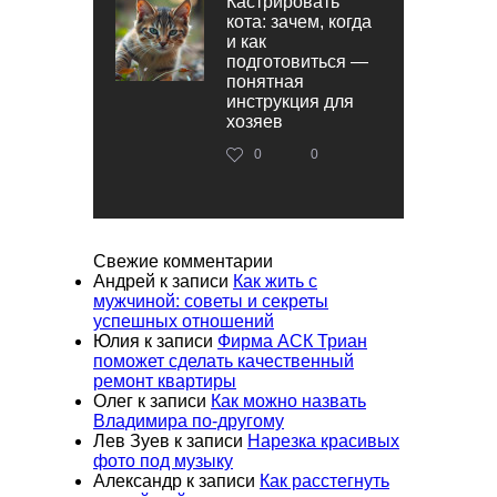
Кастрировать
кота: зачем, когда
и как
подготовиться —
понятная
инструкция для
хозяев
0
0
Свежие комментарии
Андрей
к записи
Как жить с
мужчиной: советы и секреты
успешных отношений
Юлия
к записи
Фирма АСК Триан
поможет сделать качественный
ремонт квартиры
Олег
к записи
Как можно назвать
Владимира по-другому
Лев Зуев
к записи
Нарезка красивых
фото под музыку
Александр
к записи
Как расстегнуть