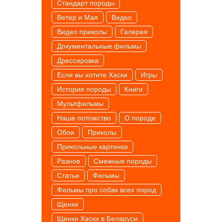
Cтандарт породы
Ветер и Мая
Видео
Видео приколы
Галерея
Документальные фильмы
Дрессировка
Если вы хотите Хаски
Игры
История породы
Книги
Мультфильмы
Наше потомство
О породе
Обои
Приколы
Прикольные картинки
Разное
Смежные породы
Статьи
Фильмы
Фильмы про собак всех пород
Щенки
Щенки Хаски в Беларуси