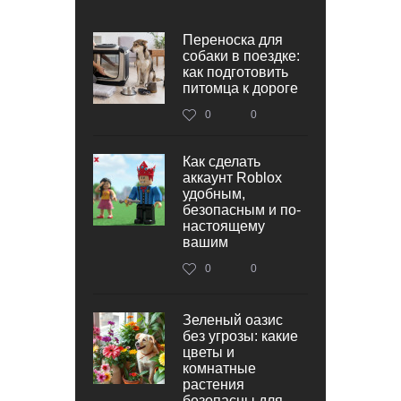
Переноска для
собаки в поездке:
как подготовить
питомца к дороге
0
0
Как сделать
аккаунт Roblox
удобным,
безопасным и по-
настоящему
вашим
0
0
Зеленый оазис
без угрозы: какие
цветы и
комнатные
растения
безопасны для