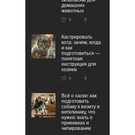
домашних
животных
0
0
Кастрировать
кота: зачем, когда
и как
подготовиться —
понятная
инструкция для
хозяев
0
0
Всё о хаски: как
подготовить
собаку к визиту в
ветклинику, что
нужно знать о
прививках и
чипировании