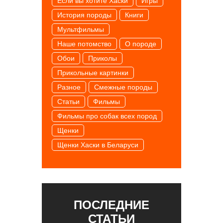
Если вы хотите Хаски
Игры
История породы
Книги
Мультфильмы
Наше потомство
О породе
Обои
Приколы
Прикольные картинки
Разное
Смежные породы
Статьи
Фильмы
Фильмы про собак всех пород
Щенки
Щенки Хаски в Беларуси
ПОСЛЕДНИЕ
СТАТЬИ