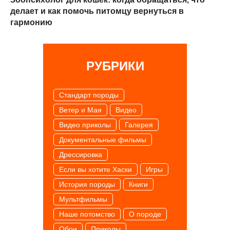
делает и как помочь питомцу вернуться в
гармонию
РУБРИКИ
Cтандарт породы
Ветер и Мая
Видео
Видео приколы
Галерея
Документальные фильмы
Дрессировка
Если вы хотите Хаски
Игры
История породы
Книги
Мультфильмы
Наше потомство
О породе
Обои
Приколы