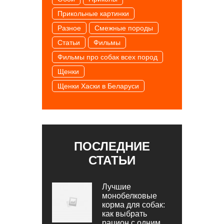
Прикольные картинки
Разное
Смежные породы
Статьи
Фильмы
Фильмы про собак всех пород
Щенки
Щенки Хаски в Беларуси
ПОСЛЕДНИЕ
СТАТЬИ
Лучшие
монобелковые
корма для собак:
как выбрать
рацион с одним