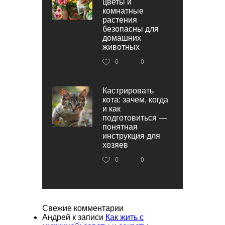
цветы и
комнатные
растения
безопасны для
домашних
животных
0
0
Кастрировать
кота: зачем, когда
и как
подготовиться —
понятная
инструкция для
хозяев
0
0
Свежие комментарии
Андрей
к записи
Как жить с