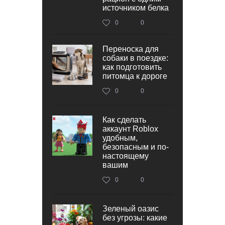
источником белка
0
0
Переноска для
собаки в поездке:
как подготовить
питомца к дороге
0
0
Как сделать
аккаунт Roblox
удобным,
безопасным и по-
настоящему
вашим
0
0
Зеленый оазис
без угрозы: какие