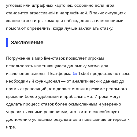
угловых или штрафных карточек, особенно если игра
становится агрессивной и напряжённой. В таких ситуациях
знание стиля игры команд и наблюдение за изменениями
помогают определить, когда лучше заключать ставку.
Заключение
Погружение в мир live-ставок позволяет игрокам
использовать изменяющуюся динамику матча для
извлечения выгоды. Платформа
бк
1xbet предоставляет весь
необходимый функционал — от аналитических данных до
прямых трансляций, что делает ставки в режиме реального
времени более удобными и прибыльными. Игроки могут
сделать процесс ставок более осмысленным и уверенно
управлять своими решениями, что в итоге способствует
достижению успешных результатов и повышению интереса к
игре.