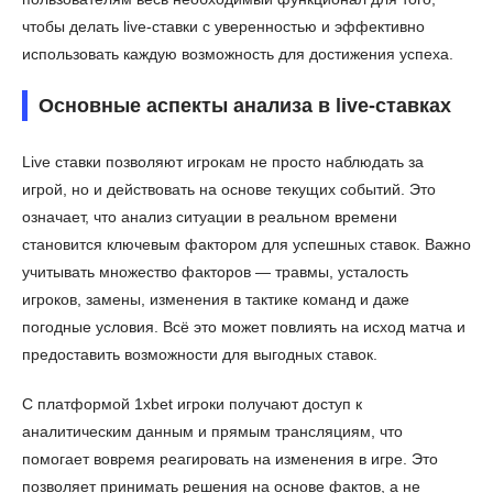
чтобы делать live-ставки с уверенностью и эффективно
использовать каждую возможность для достижения успеха.
Основные аспекты анализа в live-ставках
Live ставки позволяют игрокам не просто наблюдать за
игрой, но и действовать на основе текущих событий. Это
означает, что анализ ситуации в реальном времени
становится ключевым фактором для успешных ставок. Важно
учитывать множество факторов — травмы, усталость
игроков, замены, изменения в тактике команд и даже
погодные условия. Всё это может повлиять на исход матча и
предоставить возможности для выгодных ставок.
С платформой 1xbet игроки получают доступ к
аналитическим данным и прямым трансляциям, что
помогает вовремя реагировать на изменения в игре. Это
позволяет принимать решения на основе фактов, а не