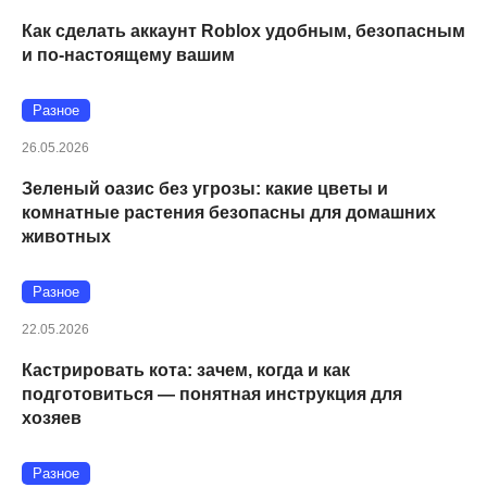
Как сделать аккаунт Roblox удобным, безопасным
и по-настоящему вашим
Разное
26.05.2026
Зеленый оазис без угрозы: какие цветы и
комнатные растения безопасны для домашних
животных
Разное
22.05.2026
Кастрировать кота: зачем, когда и как
подготовиться — понятная инструкция для
хозяев
Разное