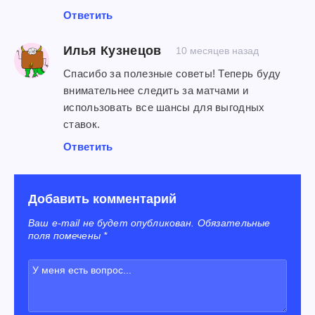
Ответить
Илья Кузнецов
10 месяцев назад
Спасибо за полезные советы! Теперь буду
внимательнее следить за матчами и
использовать все шансы для выгодных
ставок.
Ответить
Добавить комментарий
Ваш e-mail не будет опубликован. Обязательные
поля помечены *