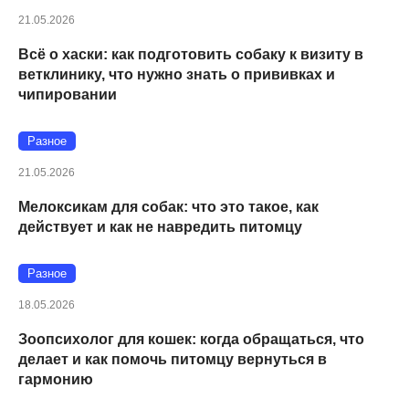
21.05.2026
Всё о хаски: как подготовить собаку к визиту в
ветклинику, что нужно знать о прививках и
чипировании
Разное
21.05.2026
Мелоксикам для собак: что это такое, как
действует и как не навредить питомцу
Разное
18.05.2026
Зоопсихолог для кошек: когда обращаться, что
делает и как помочь питомцу вернуться в
гармонию