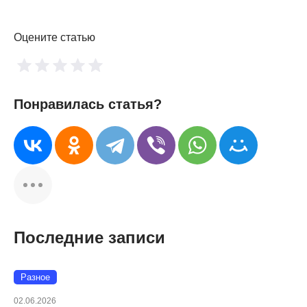
Оцените статью
Понравилась статья?
Последние записи
Разное
02.06.2026