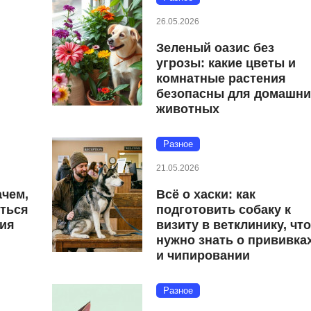
26.05.2026
Зеленый оазис без
угрозы: какие цветы и
комнатные растения
безопасны для домашни
животных
Разное
21.05.2026
ачем,
Всё о хаски: как
иться
подготовить собаку к
ция
визиту в ветклинику, чт
нужно знать о прививка
и чипировании
Разное