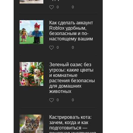
0
0
Как сделать аккаунт
Roblox удобным,
безопасным и по-
настоящему вашим
0
0
Зеленый оазис без
угрозы: какие цветы
и комнатные
растения безопасны
для домашних
животных
0
0
Кастрировать кота:
зачем, когда и как
подготовиться —