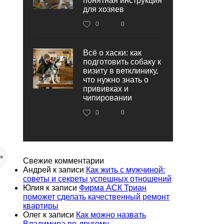
понятная инструкция
для хозяев
0
0
Всё о хаски: как
подготовить собаку к
визиту в ветклинику,
что нужно знать о
прививках и
чипировании
0
0
Свежие комментарии
Андрей
к записи
Как жить с мужчиной:
советы и секреты успешных отношений
Юлия
к записи
Фирма АСК Триан
поможет сделать качественный ремонт
квартиры
Олег
к записи
Как можно назвать
Владимира по-другому