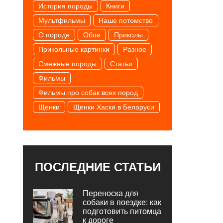
История породы
Книги
Мультфильмы
Наше потомство
О породе
Обои
Приколы
Прикольные картинки
Разное
Смежные породы
Статьи
Фильмы
Фильмы про собак всех пород
Щенки
Щенки Хаски в Беларуси
ПОСЛЕДНИЕ СТАТЬИ
Переноска для
собаки в поездке: как
подготовить питомца
к дороге