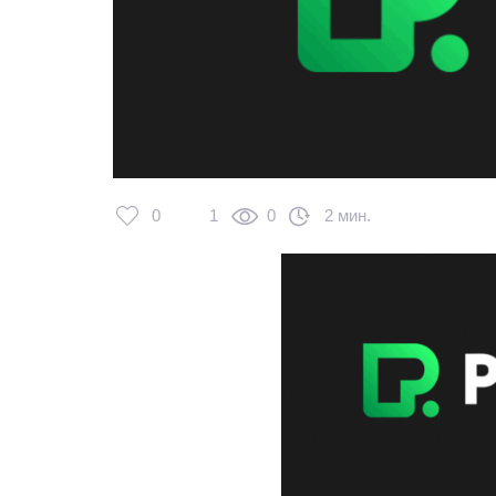
0
1
0
2 мин.