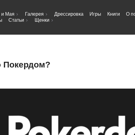
 и Мая
Галерея
Дрессировка
Игры
Книги
О п
ы
Статьи
Щенки
о Покердом?