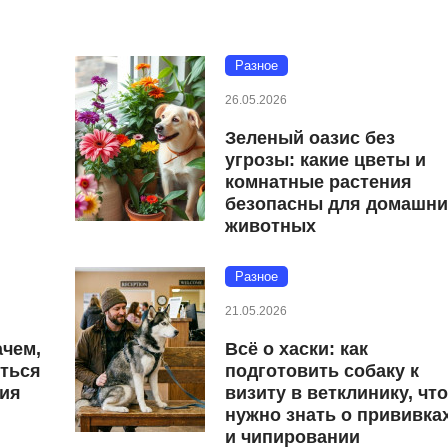
Разное
26.05.2026
Зеленый оазис без
угрозы: какие цветы и
комнатные растения
безопасны для домашни
животных
Разное
21.05.2026
ачем,
Всё о хаски: как
иться
подготовить собаку к
ция
визиту в ветклинику, чт
нужно знать о прививка
и чипировании