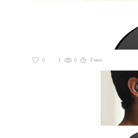
0
1
0
2 мин.