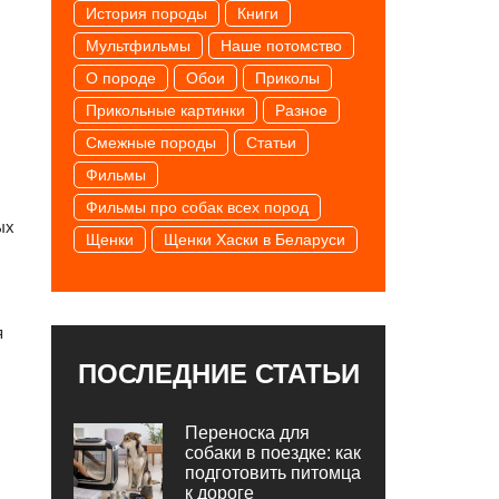
История породы
Книги
Мультфильмы
Наше потомство
О породе
Обои
Приколы
Прикольные картинки
Разное
Смежные породы
Статьи
Фильмы
Фильмы про собак всех пород
ых
Щенки
Щенки Хаски в Беларуси
я
ПОСЛЕДНИЕ СТАТЬИ
Переноска для
собаки в поездке: как
подготовить питомца
к дороге