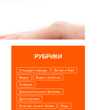
РУБРИКИ
Cтандарт породы
Ветер и Мая
Видео
Видео приколы
Галерея
Документальные фильмы
Дрессировка
Если вы хотите Хаски
Игры