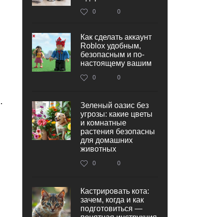
0
0
Как сделать аккаунт
Roblox удобным,
безопасным и по-
настоящему вашим
0
0
.
Зеленый оазис без
угрозы: какие цветы
и комнатные
растения безопасны
для домашних
животных
0
0
Кастрировать кота:
зачем, когда и как
подготовиться —