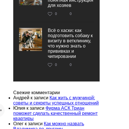
понятная инструкция
для хозяев
0
0
Всё о хаски: как
подготовить собаку к
визиту в ветклинику,
что нужно знать о
прививках и
чипировании
0
0
Свежие комментарии
Андрей
к записи
Как жить с мужчиной:
советы и секреты успешных отношений
Юлия
к записи
Фирма АСК Триан
поможет сделать качественный ремонт
квартиры
Олег
к записи
Как можно назвать
Владимира по-другому