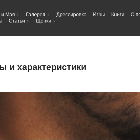
 и Мая
Галерея
Дрессировка
Игры
Книги
О п
ы
Статьи
Щенки
ды и характеристики