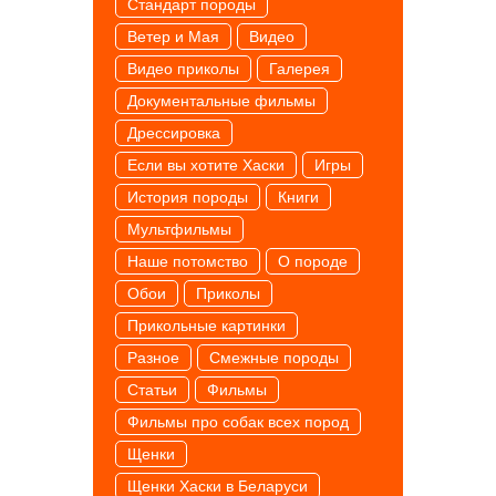
Cтандарт породы
Ветер и Мая
Видео
Видео приколы
Галерея
Документальные фильмы
Дрессировка
Если вы хотите Хаски
Игры
История породы
Книги
Мультфильмы
Наше потомство
О породе
Обои
Приколы
Прикольные картинки
Разное
Смежные породы
Статьи
Фильмы
Фильмы про собак всех пород
Щенки
Щенки Хаски в Беларуси