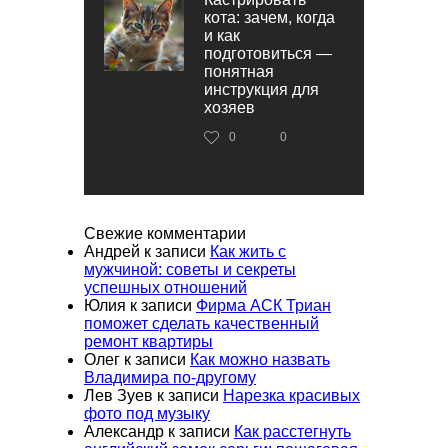
кота: зачем, когда
и как
подготовиться —
понятная
инструкция для
хозяев
0
0
Свежие комментарии
Андрей
к записи
Как жить с
мужчиной: советы и секреты
успешных отношений
Юлия
к записи
Фирма АСК Триан
поможет сделать качественный
ремонт квартиры
Олег
к записи
Как можно назвать
Владимира по-другому
Лев Зуев
к записи
Нарезка красивых
фото под музыку
Александр
к записи
Как расстегнуть