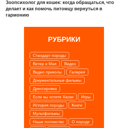
Зоопсихолог для кошек: когда обращаться, что
делает и как помочь питомцу вернуться в
гармонию
РУБРИКИ
Cтандарт породы
Ветер и Мая
Видео
Видео приколы
Галерея
Документальные фильмы
Дрессировка
Если вы хотите Хаски
Игры
История породы
Книги
Мультфильмы
Наше потомство
О породе