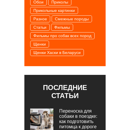
Обои
Приколы
Прикольные картинки
Разное
Смежные породы
Статьи
Фильмы
Фильмы про собак всех пород
Щенки
Щенки Хаски в Беларуси
ПОСЛЕДНИЕ
СТАТЬИ
Переноска для
собаки в поездке:
как подготовить
питомца к дороге