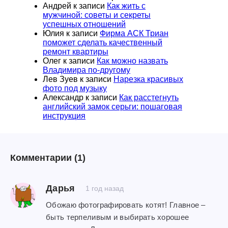
Андрей
к записи
Как жить с
мужчиной: советы и секреты
успешных отношений
Юлия
к записи
Фирма АСК Триан
поможет сделать качественный
ремонт квартиры
Олег
к записи
Как можно назвать
Владимира по-другому
Лев Зуев
к записи
Нарезка красивых
фото под музыку
Александр
к записи
Как расстегнуть
английский замок серьги: пошаговая
инструкция
Комментарии
(1)
Дарья
1 год назад
Обожаю фотографировать котят! Главное –
быть терпеливым и выбирать хорошее