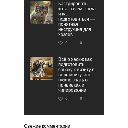
Кастрировать
кота: зачем, когда
и как
подготовиться —
понятная
инструкция для
хозяев
0
0
Всё о хаски: как
подготовить
собаку к визиту в
ветклинику, что
нужно знать о
прививках и
чипировании
0
0
Свежие комментарии