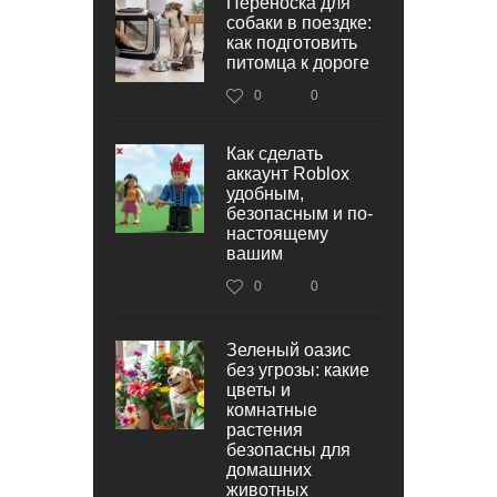
Переноска для
собаки в поездке:
как подготовить
питомца к дороге
0
0
Как сделать
аккаунт Roblox
удобным,
безопасным и по-
настоящему
вашим
0
0
Зеленый оазис
без угрозы: какие
цветы и
комнатные
растения
безопасны для
домашних
животных