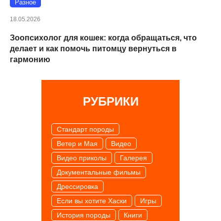
Разное
18.05.2026
Зоопсихолог для кошек: когда обращаться, что
делает и как помочь питомцу вернуться в
гармонию
РУБРИКИ
Cтандарт породы
Ветер и Мая
Видео
Видео приколы
Галерея
Документальные фильмы
Дрессировка
Если вы хотите Хаски
Игры
История породы
Книги