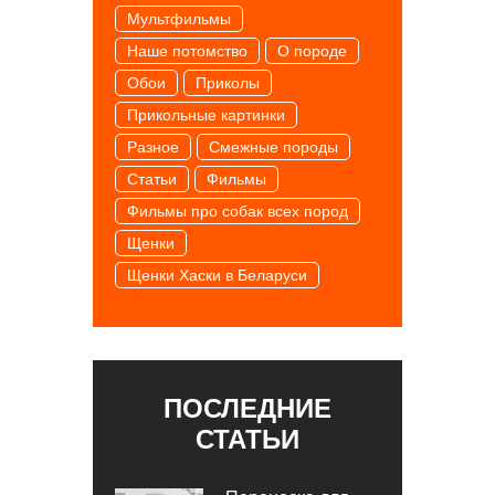
Мультфильмы
Наше потомство
О породе
Обои
Приколы
Прикольные картинки
Разное
Смежные породы
Статьи
Фильмы
Фильмы про собак всех пород
Щенки
Щенки Хаски в Беларуси
ПОСЛЕДНИЕ
СТАТЬИ