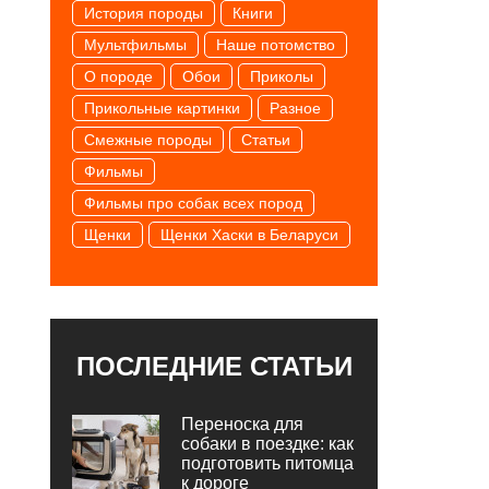
История породы
Книги
Мультфильмы
Наше потомство
О породе
Обои
Приколы
Прикольные картинки
Разное
Смежные породы
Статьи
Фильмы
Фильмы про собак всех пород
Щенки
Щенки Хаски в Беларуси
ПОСЛЕДНИЕ СТАТЬИ
Переноска для
собаки в поездке: как
подготовить питомца
к дороге