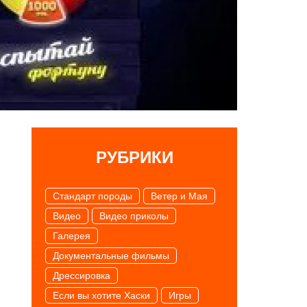
РУБРИКИ
Cтандарт породы
Ветер и Мая
Видео
Видео приколы
Галерея
Документальные фильмы
Дрессировка
Если вы хотите Хаски
Игры