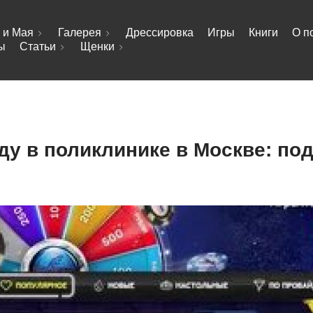
 и Мая
Галерея
Дрессировка
Игры
Книги
О п
ы
Статьи
Щенки
еду в поликлинике в Москве: по