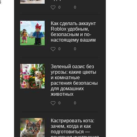
б
0
0
Как сделать аккаунт
Roblox удобным,
безопасным и по-
настоящему вашим
0
0
Зеленый оазис без
угрозы: какие цветы
и комнатные
растения безопасны
для домашних
животных
0
0
Кастрировать кота:
зачем, когда и как
подготовиться —