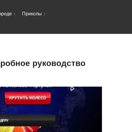
ороде
Приколы
дробное руководство