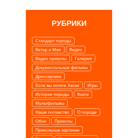
РУБРИКИ
Cтандарт породы
Ветер и Мая
Видео
Видео приколы
Галерея
Документальные фильмы
Дрессировка
Если вы хотите Хаски
Игры
История породы
Книги
Мультфильмы
Наше потомство
О породе
Обои
Приколы
Прикольные картинки