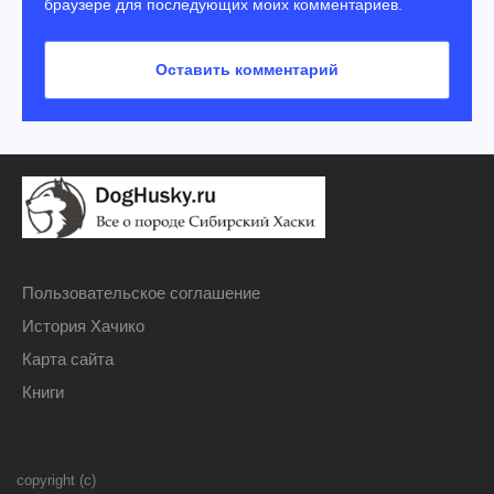
браузере для последующих моих комментариев.
Пользовательское соглашение
История Хачико
Карта сайта
Книги
copyright (c)