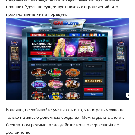
планшет. Здесь не существует никаких ограничений, что
приятно впечатлит и порадует.
Конечно, не забывайте учитывать и то, что играть можно не
только на живые денежные средства. Можно делать это и в
бесплатном режиме, а это действительно серьезнейшее
достоинство.