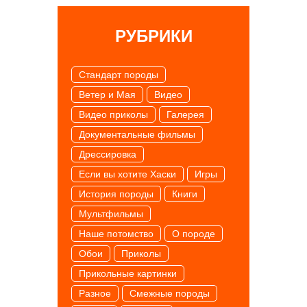
РУБРИКИ
Cтандарт породы
Ветер и Мая
Видео
Видео приколы
Галерея
Документальные фильмы
Дрессировка
Если вы хотите Хаски
Игры
История породы
Книги
Мультфильмы
Наше потомство
О породе
Обои
Приколы
Прикольные картинки
Разное
Смежные породы