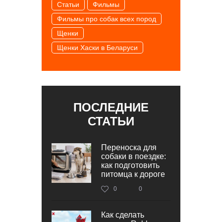
Статьи
Фильмы
Фильмы про собак всех пород
Щенки
Щенки Хаски в Беларуси
ПОСЛЕДНИЕ
СТАТЬИ
Переноска для
собаки в поездке:
как подготовить
питомца к дороге
0
0
Как сделать