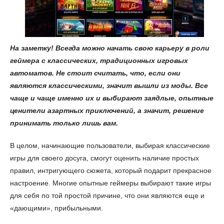
На заметку! Всегда можно начать свою карьеру в роли
геймера с классических, традиционных игровых
автоматов. Не стоит считать, что, если они
являются классическими, значит вышли из моды. Все
чаще и чаще именно их и выбирают заядлые, опытные
ценители азартных приключений, а значит, решение
принимать только лишь вам.
В целом, начинающие пользователи, выбирая классические
игры для своего досуга, смогут оценить наличие простых
правил, интригующего сюжета, который подарит прекрасное
настроение. Многие опытные геймеры выбирают такие игры
для себя по той простой причине, что они являются еще и
«дающими», прибыльными.