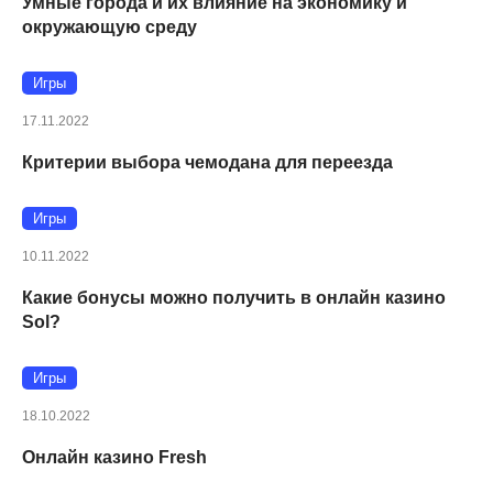
Умные города и их влияние на экономику и
окружающую среду
Игры
17.11.2022
Критерии выбора чемодана для переезда
Игры
10.11.2022
Какие бонусы можно получить в онлайн казино
Sol?
Игры
18.10.2022
Онлайн казино Fresh