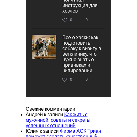
инструкция для
хозяев
0
0
Всё о хаски: как
подготовить
собаку к визиту в
ветклинику, что
нужно знать о
прививках и
чипировании
0
0
Свежие комментарии
Андрей
к записи
Как жить с
мужчиной: советы и секреты
успешных отношений
Юлия
к записи
Фирма АСК Триан
поможет сделать качественный