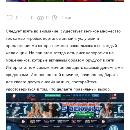
0
0
0
2 мин.
Следует взять во внимание, существует великое множество
тех самых игровых порталов онлайн, услугами и
предложениями которых сможет воспользоваться каждый
желающий. Но при этом всегда есть риск напороться на
мошенников, которые активным образом орудуют в сети
Интернета, тем самым мечтая овладеть вашими денежными
средствами. Именно по этой причине, начиная подбирать
для своего досуга онлайн казино, постарайтесь
удостовериться в том, что делаете правильный выбор.