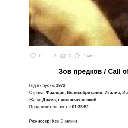
0
2
0
1 мин.
Зов предков / Call of
Год выпуска
:
1972
Страна
:
Франция, Великобритания, Италия, Ис
Жанр
:
Драма, приключенческий
Продолжительность
:
01:35:52
Режиссер
:
Кен Эннакин