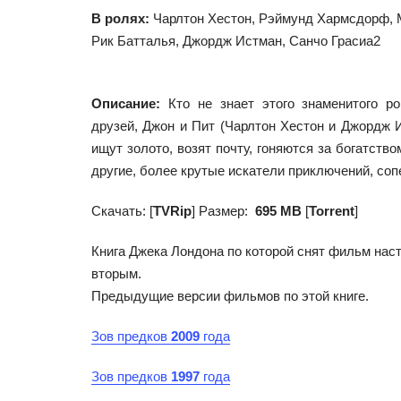
В ролях
:
Чарлтон Хестон, Рэймунд Хармсдорф,
Рик Батталья, Джордж Истман, Санчо Грасиа2
Описание
:
Кто не знает этого знаменитого 
друзей, Джон и Пит (Чарлтон Хестон и Джордж 
ищут золото, возят почту, гоняются за богатств
другие, более крутые искатели приключений, соп
Скачать: [
TVRip
] Размер:
695 MB
[
Torrent
]
Книга Джека Лондона по которой снят фильм наст
вторым.
Предыдущие версии фильмов по этой книге.
Зов предков
2009
года
Зов предков
1997
года