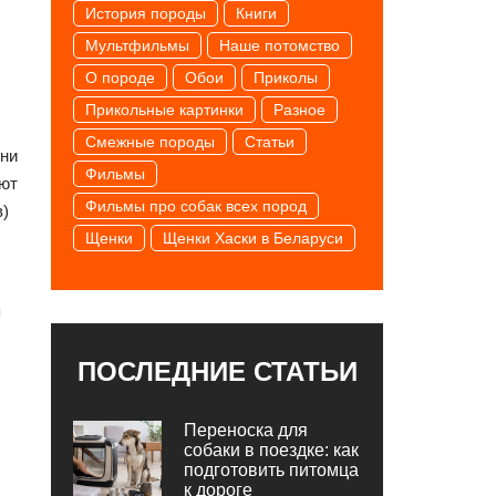
История породы
Книги
Мультфильмы
Наше потомство
О породе
Обои
Приколы
Прикольные картинки
Разное
Смежные породы
Статьи
Они
Фильмы
ают
Фильмы про собак всех пород
в)
Щенки
Щенки Хаски в Беларуси
я
ПОСЛЕДНИЕ СТАТЬИ
Переноска для
собаки в поездке: как
подготовить питомца
к дороге