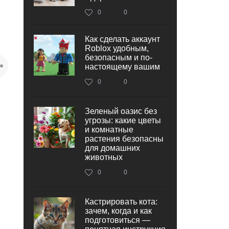
0
0
Как сделать аккаунт
Roblox удобным,
безопасным и по-
настоящему вашим
0
0
Зеленый оазис без
угрозы: какие цветы
и комнатные
растения безопасны
для домашних
животных
0
0
Кастрировать кота:
зачем, когда и как
подготовиться —