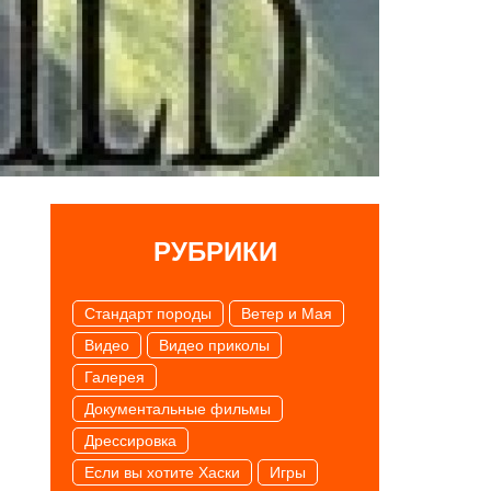
РУБРИКИ
Cтандарт породы
Ветер и Мая
Видео
Видео приколы
Галерея
Документальные фильмы
Дрессировка
Если вы хотите Хаски
Игры