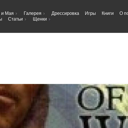
 и Мая
Галерея
Дрессировка
Игры
Книги
О п
ы
Статьи
Щенки