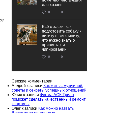
понятная инструкция
для хозяев
0
0
се
Всё о хаски: как
подготовить собаку к
визиту в ветклинику,
что нужно знать о
прививках и
чипировании
0
0
Свежие комментарии
Андрей
к записи
Как жить с мужчиной:
советы и секреты успешных отношений
Юлия
к записи
Фирма АСК Триан
поможет сделать качественный ремонт
квартиры
Олег
к записи
Как можно назвать
Владимира по-другому