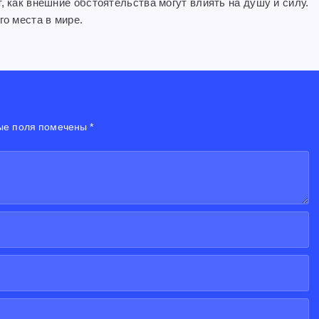
, как внешние обстоятельства могут влиять на душу и силу.
го места в мире.
ые поля помечены *