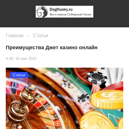
Главная
›
Статьи
Преимущества Джет казино онлайн
4:48, 16 мая 2023
Статьи