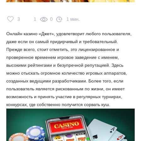
3
1
0
1 мин.
Онлайн казино «Джет», удовлетворит любого пользователя,
даже если он самый придирчивый и требовательный.
Прежде всего, стоит отметить, это лицензированное и
проверенное временем игровое заведение с именем,
высокими рейтингами и безупречной репутацией. Здесь
можно отыскать огромное количество игровых аппаратов,
созданных ведущими разработчиками. Более того, если
пользователь является рискованным по жизни, он имеет
возможность и принять участие в регулярных турнирах,
конкурсах, где собственно получится сорвать куш.