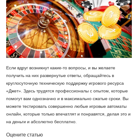
Если вдруг возникнут какие-то вопросы, и вы желаете
получить на них развернутые ответы, обращайтесь в
круглосуточную техническую поддержку игрового ресурса
«Джет». Здесь трудятся профессионалы с опытом, которые
помогут вам однозначно и в максимально сжатые сроки. Вы
можете тестировать совершенно любые игровые автоматы
онлайн, которые только впечатлят и понравятся, делая это и
на деньги и абсолютно бесплатно.
Оцените статью