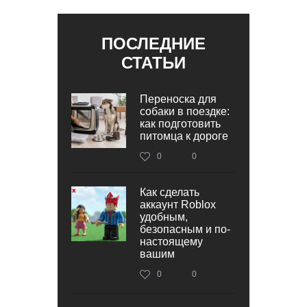
ПОСЛЕДНИЕ
СТАТЬИ
Переноска для
собаки в поездке:
как подготовить
питомца к дороге
0
0
Как сделать
аккаунт Roblox
удобным,
безопасным и по-
настоящему
вашим
0
0