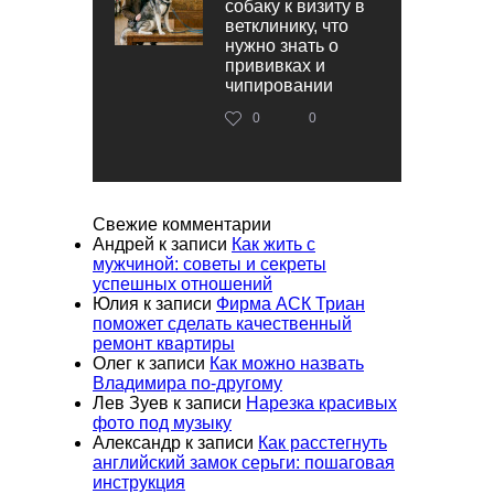
собаку к визиту в
ветклинику, что
нужно знать о
прививках и
чипировании
0
0
Свежие комментарии
Андрей
к записи
Как жить с
мужчиной: советы и секреты
успешных отношений
Юлия
к записи
Фирма АСК Триан
поможет сделать качественный
ремонт квартиры
Олег
к записи
Как можно назвать
Владимира по-другому
Лев Зуев
к записи
Нарезка красивых
фото под музыку
Александр
к записи
Как расстегнуть
английский замок серьги: пошаговая
инструкция