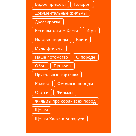
Видео приколы
Галерея
Документальные фильмы
Дрессировка
Если вы хотите Хаски
Игры
История породы
Книги
Мультфильмы
Наше потомство
О породе
Обои
Приколы
Прикольные картинки
Разное
Смежные породы
Статьи
Фильмы
Фильмы про собак всех пород
Щенки
Щенки Хаски в Беларуси