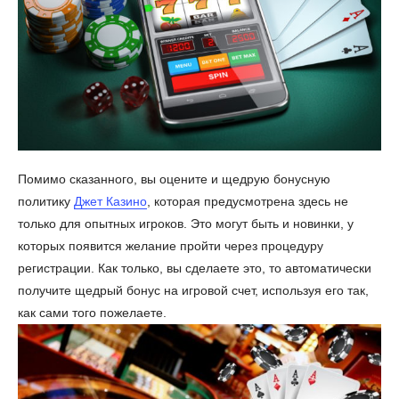
Помимо сказанного, вы оцените и щедрую бонусную
политику
Джет Казино
, которая предусмотрена здесь не
только для опытных игроков. Это могут быть и новинки, у
которых появится желание пройти через процедуру
регистрации. Как только, вы сделаете это, то автоматически
получите щедрый бонус на игровой счет, используя его так,
как сами того пожелаете.