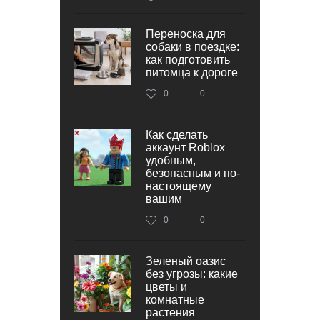
Переноска для
собаки в поездке:
как подготовить
питомца к дороге
0
0
Как сделать
аккаунт Roblox
удобным,
безопасным и по-
настоящему
вашим
0
0
Зеленый оазис
без угрозы: какие
цветы и
комнатные
растения