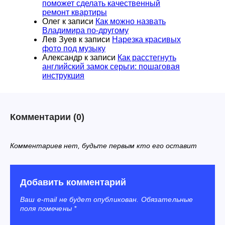
поможет сделать качественный
ремонт квартиры
Олег
к записи
Как можно назвать
Владимира по-другому
Лев Зуев
к записи
Нарезка красивых
фото под музыку
Александр
к записи
Как расстегнуть
английский замок серьги: пошаговая
инструкция
Комментарии
(0)
Комментариев нет, будьте первым кто его оставит
Добавить комментарий
Ваш e-mail не будет опубликован. Обязательные
поля помечены *