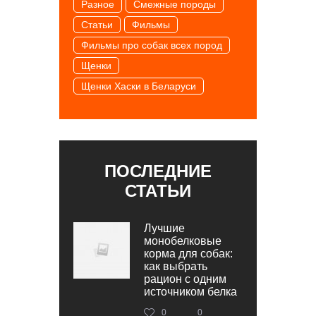
Разное
Смежные породы
Статьи
Фильмы
Фильмы про собак всех пород
Щенки
Щенки Хаски в Беларуси
ПОСЛЕДНИЕ
СТАТЬИ
Лучшие
монобелковые
корма для собак:
как выбрать
рацион с одним
источником белка
0
0