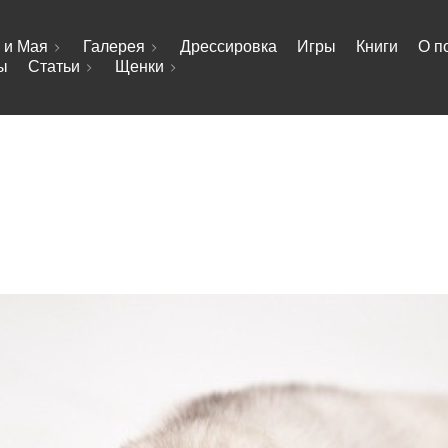
 и Мая
Галерея
Дрессировка
Игры
Книги
О п
ы
Статьи
Щенки