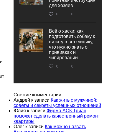
понятная инструкция
для хозяев
0
0
Всё о хаски: как
подготовить собаку к
визиту в ветклинику,
что нужно знать о
прививках и
чипировании
 и
0
0
ит
Свежие комментарии
Андрей
к записи
Как жить с мужчиной:
советы и секреты успешных отношений
Юлия
к записи
Фирма АСК Триан
поможет сделать качественный ремонт
квартиры
Олег
к записи
Как можно назвать
Владимира по-другому