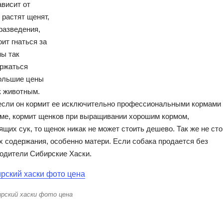
ависит от
 растят щенят,
 разведения,
ит гнаться за
ны так
ержаться
большие цены
к животным.
 если он кормит ее исключительно профессиональными кормами
ме, кормит щенков при выращивании хорошим кормом,
щих сук, то щенок никак не может стоить дешево. Так же не сто
х содержания, особенно матери. Если собака продается без
родители Сибирские Хаски.
рский хаски фото цена