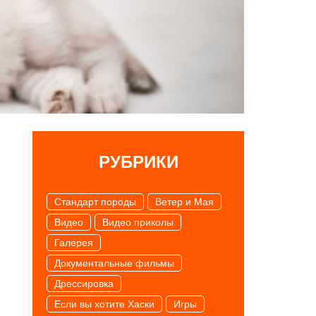
РУБРИКИ
Cтандарт породы
Ветер и Мая
Видео
Видео приколы
Галерея
Документальные фильмы
Дрессировка
Если вы хотите Хаски
Игры