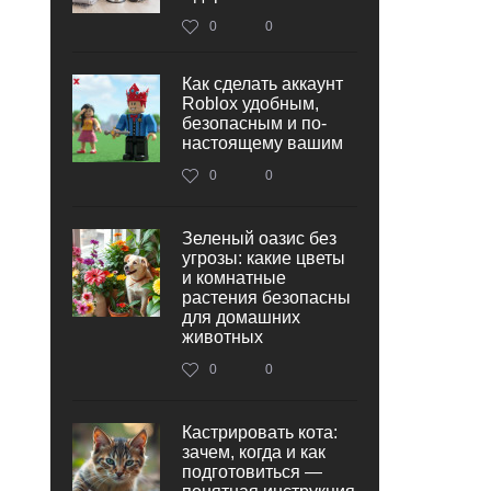
0
0
Как сделать аккаунт
Roblox удобным,
безопасным и по-
настоящему вашим
0
0
Зеленый оазис без
угрозы: какие цветы
и комнатные
растения безопасны
для домашних
животных
0
0
Кастрировать кота:
зачем, когда и как
подготовиться —