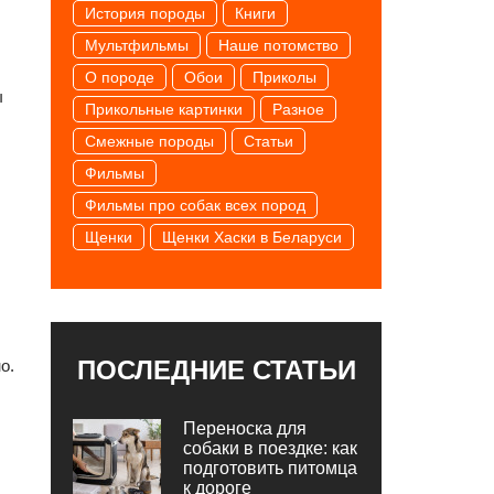
История породы
Книги
Мультфильмы
Наше потомство
О породе
Обои
Приколы
ы
Прикольные картинки
Разное
Смежные породы
Статьи
Фильмы
Фильмы про собак всех пород
Щенки
Щенки Хаски в Беларуси
ПОСЛЕДНИЕ СТАТЬИ
о.
Переноска для
собаки в поездке: как
подготовить питомца
к дороге