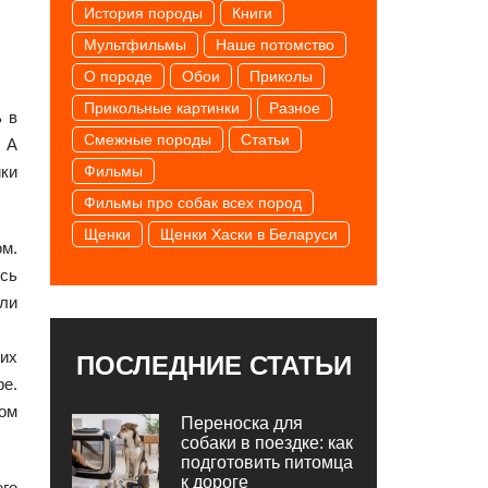
История породы
Книги
Мультфильмы
Наше потомство
О породе
Обои
Приколы
Прикольные картинки
Разное
ь в
Смежные породы
Статьи
 А
ки
Фильмы
Фильмы про собак всех пород
Щенки
Щенки Хаски в Беларуси
ом.
ись
али
ких
ПОСЛЕДНИЕ СТАТЬИ
ре.
ном
Переноска для
собаки в поездке: как
подготовить питомца
к дороге
его