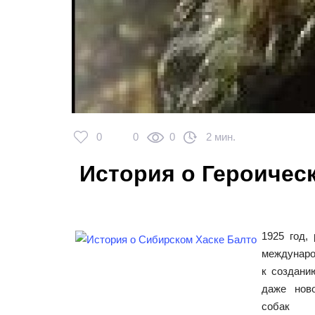
0
0
0
2 мин.
История о Героичес
1925 год,
междунаро
к создани
даже ново
собак