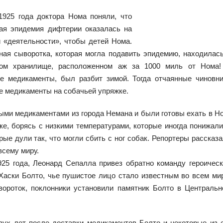
1925 года доктора Нома поняли, что
ая эпидемия дифтерии оказалась на
й «деятельности», чтобы детей Нома.
ная сыворотка, которая могла подавить эпидемию, находилас
ном хранилище, расположенном аж за 1000 миль от Нома!
е медикаменты, был разбит зимой. Тогда отчаянные чиновни
е медикаменты на собачьей упряжке.
ыми медикаментами из города Немана и были готовы ехать в Н
ке, борясь с низкими температурами, которые иногда понижал
орые дули так, что могли сбить с ног собак. Репортеры рассказ
всему миру.
925 года, Леонард Сепалла привез обратно команду героичес
Хаски Болто, чье пушистое лицо стало известным во всем ми
ывороток, поклонники установили памятник Болто в Централь
вух лет после доставки медикаментов Болто и некоторые из 