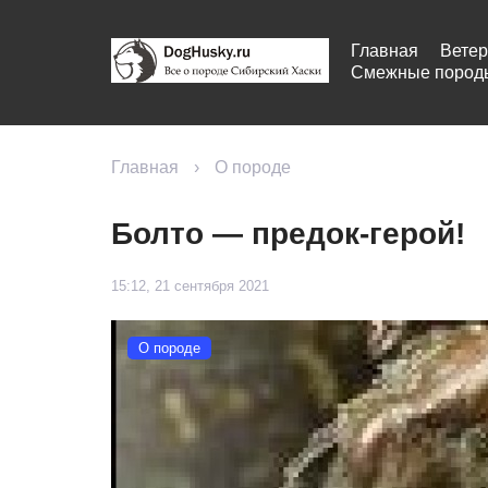
Главная
Ветер
Смежные пород
Главная
›
О породе
Болто — предок-герой!
15:12, 21 сентября 2021
О породе