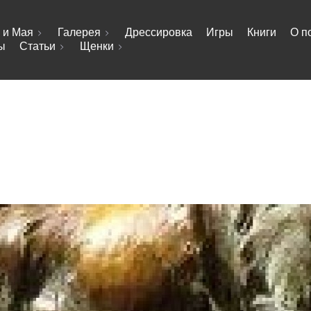
 и Мая
Галерея
Дрессировка
Игры
Книги
О п
ы
Статьи
Щенки