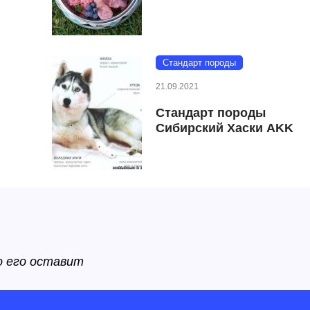
Cтандарт породы
21.09.2021
Стандарт породы
Сибирский Хаски AKK
о его оставит