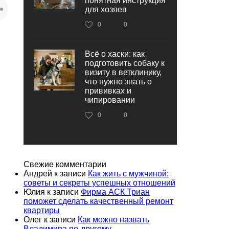
понятная инструкция
для хозяев
0
0
Всё о хаски: как
подготовить собаку к
визиту в ветклинику,
что нужно знать о
прививках и
чипировании
0
0
Свежие комментарии
Андрей
к записи
Как жить с мужчиной:
советы и секреты успешных отношений
Юлия
к записи
Фирма АСК Триан
поможет сделать качественный ремонт
квартиры
Олег
к записи
Как можно назвать
Владимира по-другому