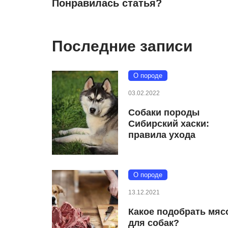
Понравилась статья?
Последние записи
О породе
03.02.2022
Собаки породы
Сибирский хаски:
правила ухода
О породе
13.12.2021
Какое подобрать мяс
для собак?