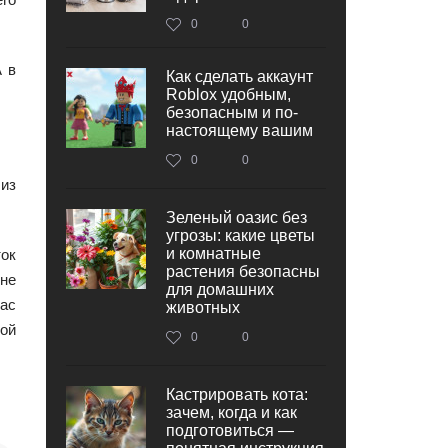
0
0
А в
Как сделать аккаунт
Roblox удобным,
безопасным и по-
настоящему вашим
0
0
 из
Зеленый оазис без
угрозы: какие цветы
и комнатные
ток
растения безопасны
 не
для домашних
час
животных
ой
0
0
Кастрировать кота:
зачем, когда и как
подготовиться —