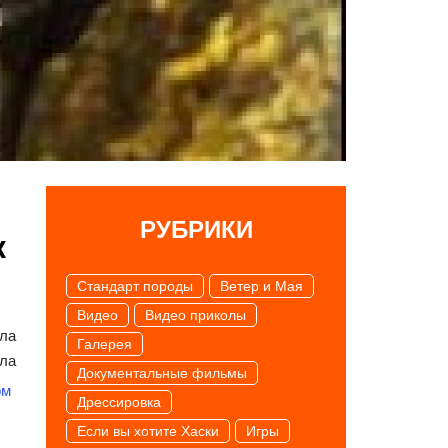
РУБРИКИ
к
Cтандарт породы
Ветер и Мая
Видео
Видео приколы
ла
Галерея
ела
Документальные фильмы
Дрессировка
Если вы хотите Хаски
Игры