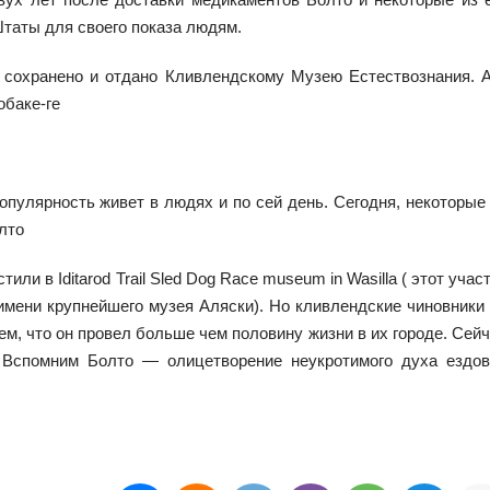
таты для своего показа людям.
о сохранено и отдано Кливлендскому Музею Естествознания. 
обаке-ге
опулярность живет в людях и по сей день. Сегодня, некоторые
лто
или в Iditarod Trail Sled Dog Race museum in Wasilla ( этот учас
имени крупнейшего музея Аляски). Но кливлендские чиновники
тем, что он провел больше чем половину жизни в их городе. Сей
 Вспомним Болто — олицетворение неукротимого духа ездов