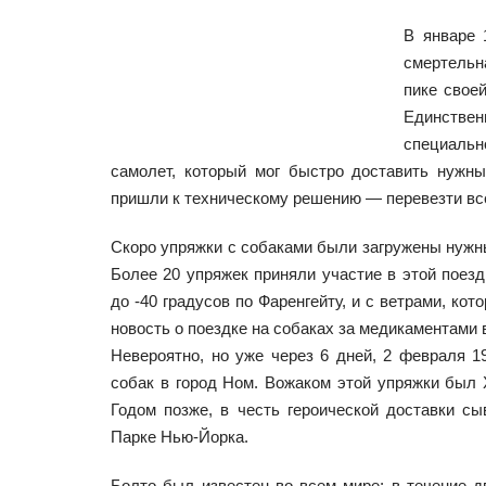
В январе 
смертельн
пике свое
Единствен
специаль
самолет, который мог быстро доставить нужны
пришли к техническому решению — перевезти вс
Скоро упряжки с собаками были загружены нужн
Более 20 упряжек приняли участие в этой поезд
до -40 градусов по Фаренгейту, и с ветрами, кот
новость о поездке на собаках за медикаментами 
Невероятно, но уже через 6 дней, 2 февраля 1
собак в город Ном. Вожаком этой упряжки был 
Годом позже, в честь героической доставки с
Парке Нью-Йорка.
Болто был известен во всем мире; в течение д