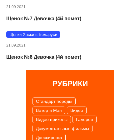
21.09.2021
Щенок №7 Девочка (4й помет)
Щенки Хаски в Беларуси
21.09.2021
Щенок №6 Девочка (4й помет)
РУБРИКИ
Cтандарт породы
Ветер и Мая
Видео
Видео приколы
Галерея
Документальные фильмы
Дрессировка