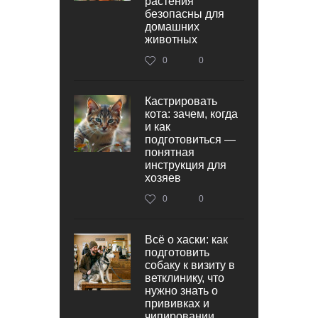
растения
безопасны для
домашних
животных
0
0
Кастрировать
кота: зачем, когда
и как
подготовиться —
понятная
инструкция для
хозяев
0
0
Всё о хаски: как
подготовить
собаку к визиту в
ветклинику, что
нужно знать о
прививках и
чипировании