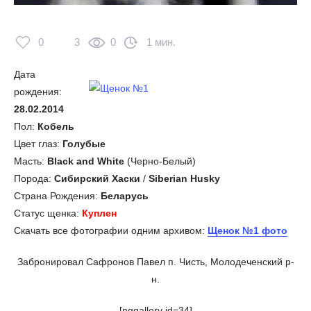
0
3
0
1 мин.
Дата
рождения:
28.02.2014
Пол:
Кобель
Цвет глаз:
Голубые
Масть:
Black and White
(Черно-Белый)
Порода:
Сибирский Хаски
/
Siberian Husky
Страна Рождения:
Беларусь
Статус щенка:
Куплен
Скачать все фотографии одним архивом:
Щенок №1 фото
Забронировал Сафронов Павел п. Чисть, Молодеченский р-
н.
[nggallery id=34]