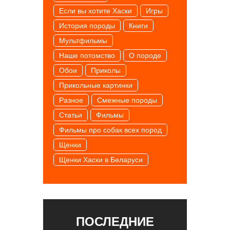
Если вы хотите Хаски
Игры
История породы
Книги
Мультфильмы
Наше потомство
О породе
Обои
Приколы
Прикольные картинки
Разное
Смежные породы
Статьи
Фильмы
Фильмы про собак всех пород
Щенки
Щенки Хаски в Беларуси
ПОСЛЕДНИЕ