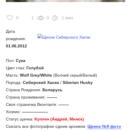
0
1
0
1 мин.
Дата
рождения:
01.06.2012
Пол:
Сука
Цвет глаз:
Голубой
Масть:
Wolf Grey/White
(Волчий серый/Белый)
Порода:
Сибирский Хаски
/
Siberian Husky
Страна Рождения:
Беларусь
Страна проживания:
——–
Своя страничка Вконтакте:
——–
Хозяин:
——————-
Статус щенка:
Куплен (Андрей, Минск)
Скачать все фотографии одним архивом:
Щенок №9 фото