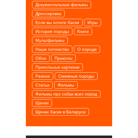
Документальные фильмы
Дрессировка
Если вы хотите Хаски
Игры
История породы
Книги
Мультфильмы
Наше потомство
О породе
Обои
Приколы
Прикольные картинки
Разное
Смежные породы
Статьи
Фильмы
Фильмы про собак всех пород
Щенки
Щенки Хаски в Беларуси