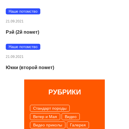
Наше потомство
21.09.2021
Рэй (2й помет)
Наше потомство
21.09.2021
Юкки (второй помет)
РУБРИКИ
Cтандарт породы
Ветер и Мая
Видео
Видео приколы
Галерея