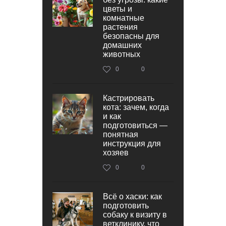
цветы и
комнатные
растения
безопасны для
домашних
животных
0
0
Кастрировать
кота: зачем, когда
и как
подготовиться —
понятная
инструкция для
хозяев
0
0
Всё о хаски: как
подготовить
собаку к визиту в
ветклинику, что