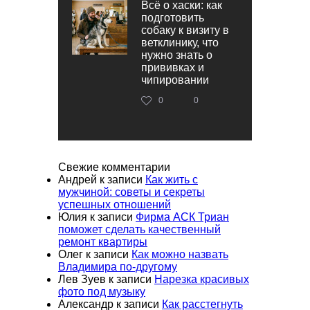
Всё о хаски: как
подготовить
собаку к визиту в
ветклинику, что
нужно знать о
прививках и
чипировании
0
0
Свежие комментарии
Андрей
к записи
Как жить с
мужчиной: советы и секреты
успешных отношений
Юлия
к записи
Фирма АСК Триан
поможет сделать качественный
ремонт квартиры
Олег
к записи
Как можно назвать
Владимира по-другому
Лев Зуев
к записи
Нарезка красивых
фото под музыку
Александр
к записи
Как расстегнуть