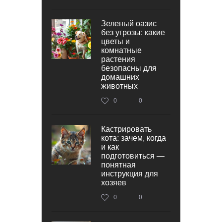
Зеленый оазис
без угрозы: какие
цветы и
комнатные
растения
безопасны для
домашних
животных
0
0
Кастрировать
кота: зачем, когда
и как
подготовиться —
понятная
инструкция для
хозяев
0
0