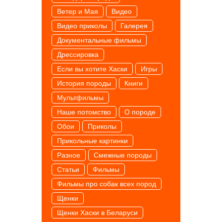
Ветер и Мая
Видео
Видео приколы
Галерея
Документальные фильмы
Дрессировка
Если вы хотите Хаски
Игры
История породы
Книги
Мультфильмы
Наше потомство
О породе
Обои
Приколы
Прикольные картинки
Разное
Смежные породы
Статьи
Фильмы
Фильмы про собак всех пород
Щенки
Щенки Хаски в Беларуси