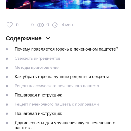
0
0
0
4 мин.
Содержание
Почему появляется горечь в печеночном паштете?
Свежесть ингредиентов
Методы приготовления
Как убрать горечь: лучшие рецепты и секреты
Рецепт классического печеночного паштета
Пошаговая инструкция:
Рецепт печеночного паштета с приправами
Пошаговая инструкция:
Другие советы для улучшения вкуса печеночного
паштета