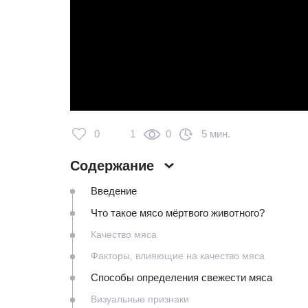
0
1
0
5 мин.
Содержание
Введение
Что такое мясо мёртвого животного?
Качество мяса
Факторы, влияющие на качество мяса
Способы определения свежести мяса
Визуальные признаки