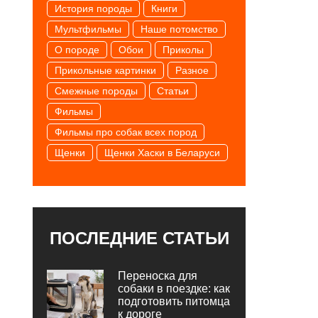
История породы
Книги
Мультфильмы
Наше потомство
О породе
Обои
Приколы
Прикольные картинки
Разное
Смежные породы
Статьи
Фильмы
Фильмы про собак всех пород
Щенки
Щенки Хаски в Беларуси
ПОСЛЕДНИЕ СТАТЬИ
Переноска для
собаки в поездке: как
подготовить питомца
к дороге