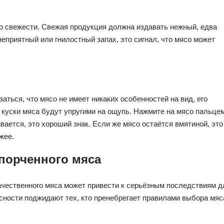
го свежести. Свежая продукция должна издавать нежный, едва
неприятный или гнилостный запах, это сигнал, что мясо может
заться, что мясо не имеет никаких особенностей на вид, его
 куски мяса будут упругими на ощупь. Нажмите на мясо пальцем
ается, это хороший знак. Если же мясо остаётся вмятиной, это
жее.
порченного мяса
ачественного мяса может привести к серьёзным последствиям д
сности поджидают тех, кто пренебрегает правилами выбора мяс