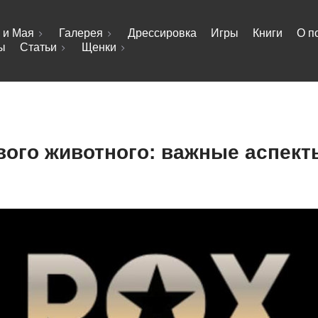
 и Мая
Галерея
Дрессировка
Игры
Книги
О п
ы
Статьи
Щенки
вого животного: важные аспект