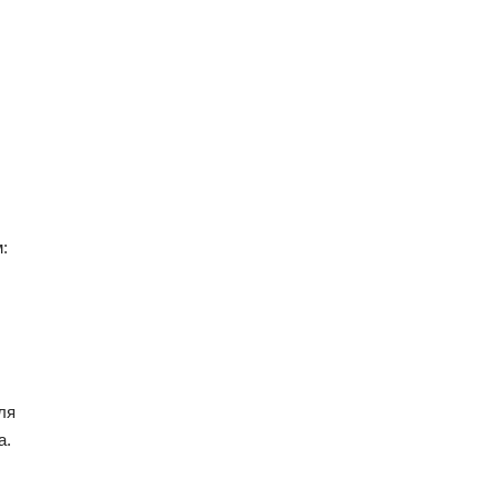
:
ля
а.