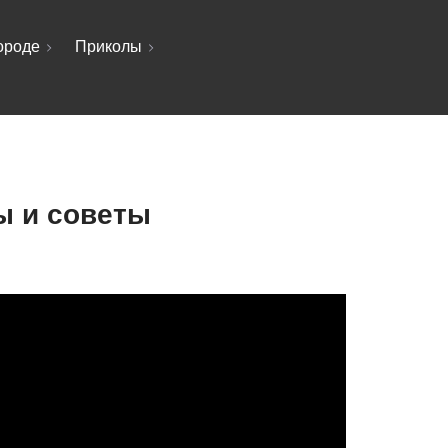
ороде
Приколы
ы и советы