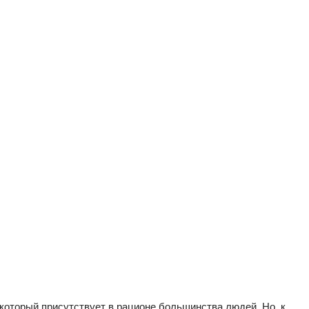
 который присутствует в рационе большинства людей. Но, к