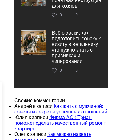
понятная инструкция
для хозяев
0
0
Всё о хаски: как
подготовить собаку к
визиту в ветклинику,
что нужно знать о
прививках и
чипировании
0
0
Свежие комментарии
Андрей
к записи
Как жить с мужчиной:
советы и секреты успешных отношений
Юлия
к записи
Фирма АСК Триан
поможет сделать качественный ремонт
квартиры
Олег
к записи
Как можно назвать
Владимира по-другому