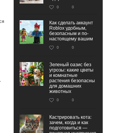
0
0
ся
Как сделать аккаунт
Roblox удобным,
безопасным и по-
настоящему вашим
0
0
Зеленый оазис без
угрозы: какие цветы
и комнатные
.
растения безопасны
для домашних
животных
0
0
Кастрировать кота:
зачем, когда и как
подготовиться —