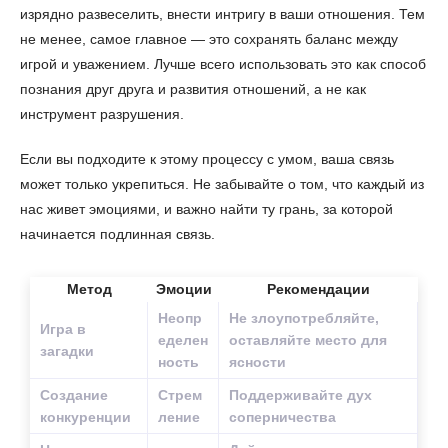
изрядно развеселить, внести интригу в ваши отношения. Тем
не менее, самое главное — это сохранять баланс между
игрой и уважением. Лучше всего использовать это как способ
познания друг друга и развития отношений, а не как
инструмент разрушения.
Если вы подходите к этому процессу с умом, ваша связь
может только укрепиться. Не забывайте о том, что каждый из
нас живет эмоциями, и важно найти ту грань, за которой
начинается подлинная связь.
Метод
Эмоции
Рекомендации
Неопр
Не злоупотребляйте,
Игра в
еделен
оставляйте место для
загадки
ность
ясности
Создание
Стрем
Поддерживайте дух
конкуренции
ление
соперничества