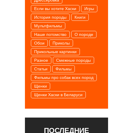
Если вы хотите Хаски
Игры
История породы
Книги
Мультфильмы
Наше потомство
О породе
Обои
Приколы
Прикольные картинки
Разное
Смежные породы
Статьи
Фильмы
Фильмы про собак всех пород
Щенки
Щенки Хаски в Беларуси
ПОСЛЕДНИЕ