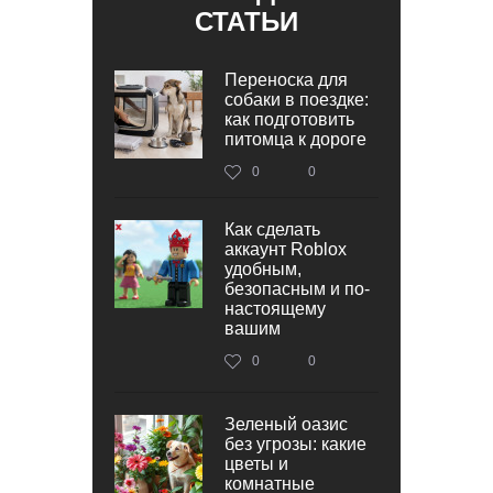
СТАТЬИ
Переноска для
собаки в поездке:
как подготовить
питомца к дороге
0
0
Как сделать
аккаунт Roblox
удобным,
безопасным и по-
настоящему
вашим
0
0
Зеленый оазис
без угрозы: какие
цветы и
комнатные