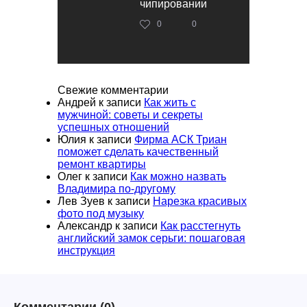
чипировании
0
0
Свежие комментарии
Андрей
к записи
Как жить с
мужчиной: советы и секреты
успешных отношений
Юлия
к записи
Фирма АСК Триан
поможет сделать качественный
ремонт квартиры
Олег
к записи
Как можно назвать
Владимира по-другому
Лев Зуев
к записи
Нарезка красивых
фото под музыку
Александр
к записи
Как расстегнуть
английский замок серьги: пошаговая
инструкция
Комментарии
(0)